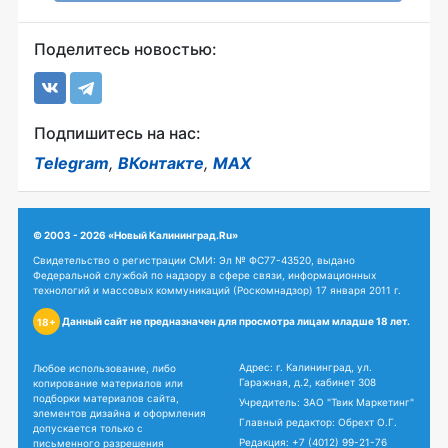
Поделитесь новостью:
Подпишитесь на нас:
Telegram
,
ВКонтакте
,
MAX
© 2003 - 2026 «Новый Калининград.Ru»
Свидетельство о регистрации СМИ: Эл № ФС77-43520, выдано
Федеральной службой по надзору в сфере связи, информационных
технологий и массовых коммуникаций (Роскомнадзор) 17 января 2011 г.
Данный сайт не предназначен для просмотра лицам младше 18 лет.
18+
Адрес: г. Калининград, ул.
Любое использование, либо
Гаражная, д.2, кабинет 308
копирование материалов или
подборки материалов сайта,
Учредитель: ЗАО "Твик Маркетинг"
элементов дизайна и оформления
Главный редактор: Обрехт О.Г.
допускается только с
Редакция:
+7 (4012) 99-21-76
письменного разрешения