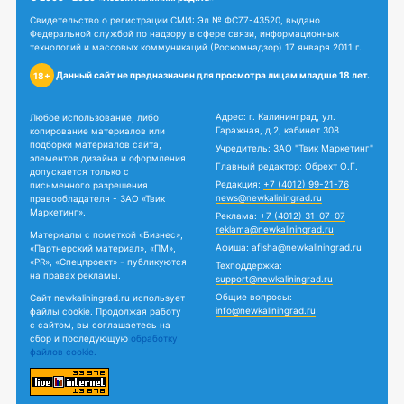
Свидетельство о регистрации СМИ: Эл № ФС77-43520, выдано
Федеральной службой по надзору в сфере связи, информационных
технологий и массовых коммуникаций (Роскомнадзор) 17 января 2011 г.
Данный сайт не предназначен для просмотра лицам младше 18 лет.
18+
Адрес: г. Калининград, ул.
Любое использование, либо
Гаражная, д.2, кабинет 308
копирование материалов или
подборки материалов сайта,
Учредитель: ЗАО "Твик Маркетинг"
элементов дизайна и оформления
Главный редактор: Обрехт О.Г.
допускается только с
Редакция:
+7 (4012) 99-21-76
письменного разрешения
news@newkaliningrad.ru
правообладателя - ЗАО «Твик
Маркетинг».
Реклама:
+7 (4012) 31-07-07
reklama@newkaliningrad.ru
Материалы с пометкой «Бизнес»,
Афиша:
afisha@newkaliningrad.ru
«Партнерский материал», «ПМ»,
«PR», «Спецпроект» - публикуются
Техподдержка:
на правах рекламы.
support@newkaliningrad.ru
Общие вопросы:
Сайт newkaliningrad.ru использует
info@newkaliningrad.ru
файлы cookie. Продолжая работу
с сайтом, вы соглашаетесь на
сбор и последующую
обработку
файлов cookie.