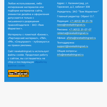
Адрес: г. Калининград, ул.
Любое использование, либо
Гаражная, д.2, кабинет 308
копирование материалов или
подборки материалов сайта,
Учредитель: ЗАО "Твик Маркетинг"
элементов дизайна и оформления
Главный редактор: Обрехт О.Г.
допускается только с
Редакция:
+7 (4012) 99-21-76
письменного разрешения
news@newkaliningrad.ru
правообладателя - ЗАО «Твик
Маркетинг».
Реклама:
+7 (4012) 31-07-07
reklama@newkaliningrad.ru
Материалы с пометкой «Бизнес»,
Афиша:
afisha@newkaliningrad.ru
«Партнерский материал», «ПМ»,
«PR», «Спецпроект» - публикуются
Техподдержка:
на правах рекламы.
support@newkaliningrad.ru
Общие вопросы:
Сайт newkaliningrad.ru использует
info@newkaliningrad.ru
файлы cookie. Продолжая работу
с сайтом, вы соглашаетесь на
сбор и последующую
обработку
файлов cookie.