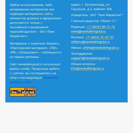
Адрес: г. Калининград, ул.
Любое использование, либо
Гаражная, д.2, кабинет 308
копирование материалов или
подборки материалов сайта,
Учредитель: ЗАО "Твик Маркетинг"
элементов дизайна и оформления
Главный редактор: Обрехт О.Г.
допускается только с
Редакция:
+7 (4012) 99-21-76
письменного разрешения
news@newkaliningrad.ru
правообладателя - ЗАО «Твик
Маркетинг».
Реклама:
+7 (4012) 31-07-07
reklama@newkaliningrad.ru
Материалы с пометкой «Бизнес»,
Афиша:
afisha@newkaliningrad.ru
«Партнерский материал», «ПМ»,
«PR», «Спецпроект» - публикуются
Техподдержка:
на правах рекламы.
support@newkaliningrad.ru
Общие вопросы:
Сайт newkaliningrad.ru использует
info@newkaliningrad.ru
файлы cookie. Продолжая работу
с сайтом, вы соглашаетесь на
сбор и последующую
обработку
файлов cookie.