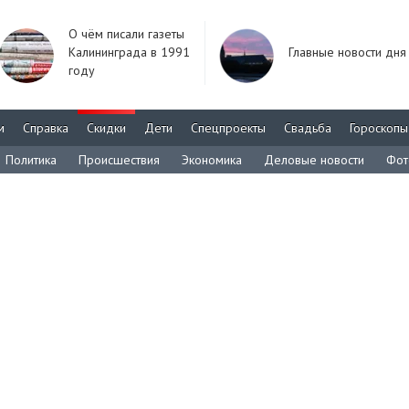
О чём писали газеты
Калининграда в 1991
Главные новости дня
году
м
Справка
Скидки
Дети
Спецпроекты
Свадьба
Гороскопы
Политика
Происшествия
Экономика
Деловые новости
Фот