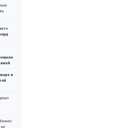
били
ва
ост»
корд
решили
тажей
ожаре в
той
адных
 бизнес
 не