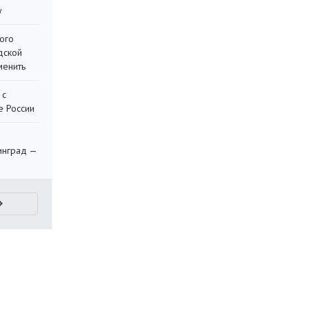
у
ого
дской
менить
 с
е России
я
инград —