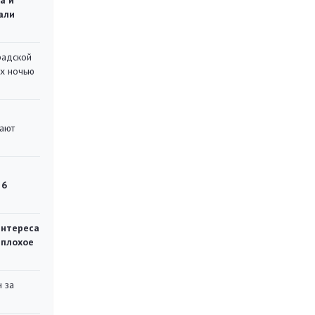
а и
али
радской
их ночью
вают
 6
интереса
 плохое
 за