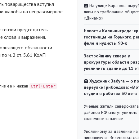
ль товарищества вступил
На улице Баранова выру
али жалобы на неправомерное
липы по требованию общест
«Динамо»
ретензии председатель
Новости Калининграда: «р
е слова и выражения.
гостиницы на Горького, ре
филе и нудисты 90-х
полняющего обязанности
о ч. 2 ст. 5.61 КоАП
Застройщику сквера у
прокуратуры области раз
увеличить здание до 11 э
Художник Забуга — о п
лив ее и нажав
Ctrl+Enter
переулке Грибоедова: «В э
студии я работал 30 лет»
Ученые: жители северо-зап
районов РФ смогут увидеть
солнечное затмение
Уволенному за давление на
чиновнику из Зеленоградска