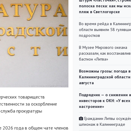
Штурм «Ласточки», стройк
полоска песка: как мы иск
пляж в Светлогорске
Во время рейда в Калининг
области выявили 58 гулявш
подростков
В Музее Мирового океана
рассказали, как восстанавли
бастион «Литва»
Возможны грозы: погода в
Калининградской области
августа
Подрядчик — о снижении 
ерческих товариществ
инвесторов к ОКН: «У всех
тственности за оскорбление
настроение»
-служба прокуратуры
Гражданин Литвы осуждён
шпионаж в Калининграде
ле 2026 года в общем чате членов