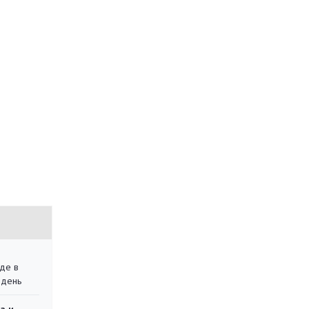
де в
 день