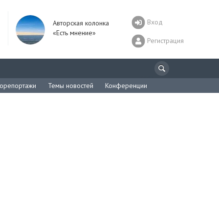
Вход
Авторская колонка
«Есть мнение»
Регистрация
орепортажи
Темы новостей
Конференции