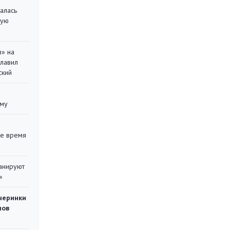
алась
кую
в» на
главил
ский
уму
ее время
ланируют
»
черинки
мов