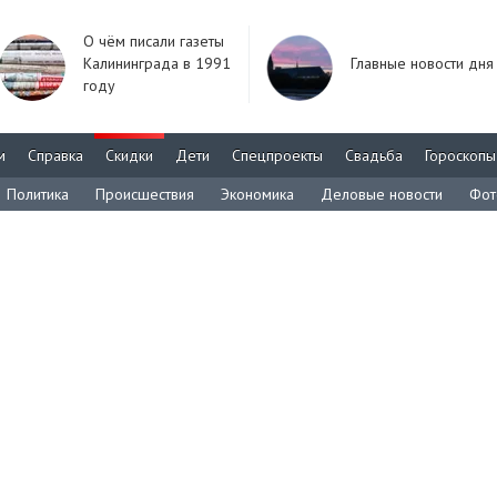
О чём писали газеты
Калининграда в 1991
Главные новости дня
году
м
Справка
Скидки
Дети
Спецпроекты
Свадьба
Гороскопы
Политика
Происшествия
Экономика
Деловые новости
Фот