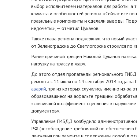
выбор исполнителем материалов для работы, а та
климата и особенностей региона. «Сейчас все по
правильные компоненты и сделали выводы. Подря
недочеты», — отметил Цуканов.
Также глава региона подчеркнул, что новый учас
от Зеленоградска до Светлогорска строился по 
Ранее причиной трещин Николай Цуканов назыв
нагрузку на трассу в жару.
До этого отдел пропаганды регионального ГИБД
ремонта с 11 июля по 14 сентября 2014 года н
аварий
, три из которых случились именно
из-за
эт
образовавшиеся на асфальте трещины обрабатыв
«снизившей коэффициент сцепления в нарушение
документов».
Управление ГИБДД возбудило административное
РФ (несоблюдение требований по обеспечению 
движения при ремонте и содержании дорог) в о