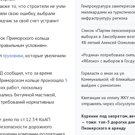
кже то, что строители не учли
Генпрокуратура заинтересов
миллиардами на туристичес
няли свою ошибку, выбрали
инфраструктуру региона
дчик за свой счет устранит
Список «Партии пенсионеро
выборах в Заксобрание воз
ток Приморского кольца
48-летний Алексей Осмолов
«правильным условиям».
«Родина» потребовала снять
ал
грузовики
, которые увеличили
«Яблоко» с выборов в Госд
Д сообщил, что за время
Горвласти о ямах на ул.
Коммунальной: «В ближайш
а Приморском кольце произошло
5
выйдем с ремонтом»
их работ, поскольку
ались битумной мастикой,
Квитанции на оплату ЖКУ п
 требований нормативных
отправлять через «Госуслуги
Курение под запретом, ве
 дело по ст.12.34 КоАП
— тоже: топ-5 дорогих до
безопасности дорожного
Пионерского в аренду
тношении
компании-подрядчика
.