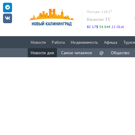
Погода:
+18.2°
Вакансии:
35
82.17$
94.84€
22.01zł
Новости
Работа
Недвижимость
Афиша
Туриз
Новости дня
Самое читаемое
@
Общество