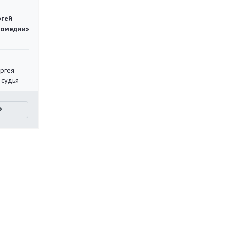
ргей
комедии»
ергея
 судья