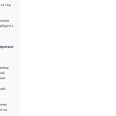
 за год
писков
рбурга с
 прогноз
ричину
вой
ном
шей
рены
ти на