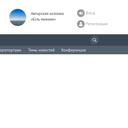
Вход
Авторская колонка
«Есть мнение»
Регистрация
орепортажи
Темы новостей
Конференции