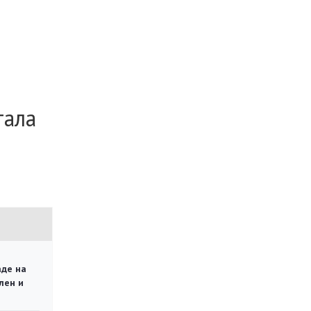
тала
аде на
лен и