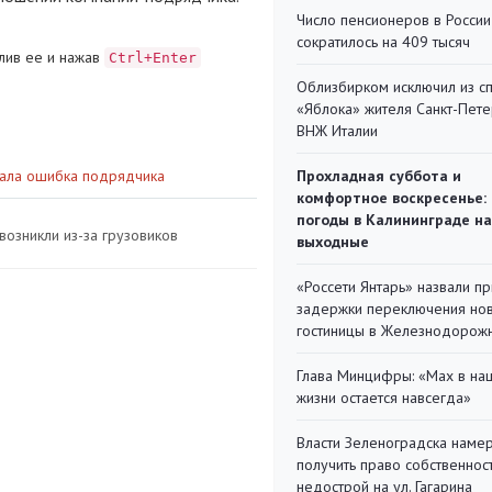
Число пенсионеров в России
сократилось на 409 тысяч
лив ее и нажав
Ctrl+Enter
Облизбирком исключил из с
«Яблока» жителя Санкт-Пете
ВНЖ Италии
тала ошибка подрядчика
Прохладная суббота и
комфортное воскресенье:
погоды в Калининграде на
возникли из-за грузовиков
выходные
«Россети Янтарь» назвали п
задержки переключения но
гостиницы в Железнодорож
Глава Минцифры: «Мах в на
жизни остается навсегда»
Власти Зеленоградска наме
получить право собственнос
недострой на ул. Гагарина