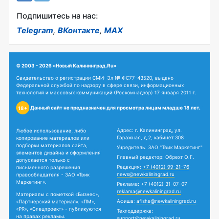
Подпишитесь на нас:
Telegram
,
ВКонтакте
,
MAX
© 2003 - 2026 «Новый Калининград.Ru»
Свидетельство о регистрации СМИ: Эл № ФС77-43520, выдано
Федеральной службой по надзору в сфере связи, информационных
технологий и массовых коммуникаций (Роскомнадзор) 17 января 2011 г.
Данный сайт не предназначен для просмотра лицам младше 18 лет.
18+
Адрес: г. Калининград, ул.
Любое использование, либо
Гаражная, д.2, кабинет 308
копирование материалов или
подборки материалов сайта,
Учредитель: ЗАО "Твик Маркетинг"
элементов дизайна и оформления
Главный редактор: Обрехт О.Г.
допускается только с
Редакция:
+7 (4012) 99-21-76
письменного разрешения
news@newkaliningrad.ru
правообладателя - ЗАО «Твик
Маркетинг».
Реклама:
+7 (4012) 31-07-07
reklama@newkaliningrad.ru
Материалы с пометкой «Бизнес»,
Афиша:
afisha@newkaliningrad.ru
«Партнерский материал», «ПМ»,
«PR», «Спецпроект» - публикуются
Техподдержка:
на правах рекламы.
support@newkaliningrad.ru