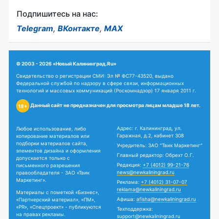
Подпишитесь на нас:
Telegram
,
ВКонтакте
,
MAX
© 2003 - 2026 «Новый Калининград.Ru»
Свидетельство о регистрации СМИ: Эл № ФС77-43520, выдано
Федеральной службой по надзору в сфере связи, информационных
технологий и массовых коммуникаций (Роскомнадзор) 17 января 2011 г.
Данный сайт не предназначен для просмотра лицам младше 18 лет.
18+
Адрес: г. Калининград, ул.
Любое использование, либо
Гаражная, д.2, кабинет 308
копирование материалов или
подборки материалов сайта,
Учредитель: ЗАО "Твик Маркетинг"
элементов дизайна и оформления
Главный редактор: Обрехт О.Г.
допускается только с
Редакция:
+7 (4012) 99-21-76
письменного разрешения
news@newkaliningrad.ru
правообладателя - ЗАО «Твик
Маркетинг».
Реклама:
+7 (4012) 31-07-07
reklama@newkaliningrad.ru
Материалы с пометкой «Бизнес»,
Афиша:
afisha@newkaliningrad.ru
«Партнерский материал», «ПМ»,
«PR», «Спецпроект» - публикуются
Техподдержка:
на правах рекламы.
support@newkaliningrad.ru