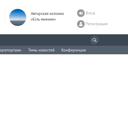
Вход
Авторская колонка
«Есть мнение»
Регистрация
орепортажи
Темы новостей
Конференции