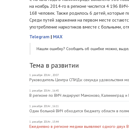
на ноябрь
2014-го
в регионе числится 4 196
ВИЧ-
168 человек. Также родилось 6 детей, которые п
Среди путей заражения на первом месте остаютс
употребление наркотиков вместе с больными, от
Telegram
|
MAX
Нашли ошибку? Cообщить об ошибке можно, выде
Тема в развитии
1 декабря 2014г., 20:07
Руководитель Центра СПИДа: секунда удовольствия мо
1 декабря 2014г., 16:45
В регионе по ВИЧ лидируют Мамоново, Калининград и 
1 декабря 2014г., 16:11
Один больной ВИЧ обходится бюджету области в полм
1 декабря 2014г., 15:44
Ежедневно в регионе медики выявляют одного-двух 