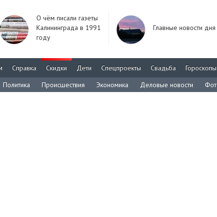
О чём писали газеты
Калининграда в 1991
Главные новости дня
году
м
Справка
Скидки
Дети
Спецпроекты
Свадьба
Гороскопы
Политика
Происшествия
Экономика
Деловые новости
Фот