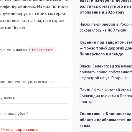
Власти намерены перевес
инфицированных
. Из них погибли
Балтийск с мазутного на 
отопление в 2026 году
олучили вирус от своих матерей.
я половые контакты, на втором —
Число пенсионеров в России
метил Черкес.
сократилось на 409 тысяч
Курение под запретом, ве
— тоже: топ-5 дорогих до
лив ее и нажав
Ctrl+Enter
Пионерского в аренду
Власти Зеленоградска наме
получить право собственнос
недострой на ул. Гагарина
жет перечеркнуть всю жизнь
Почти 66 тыс. жителей стран
Финляндии въехали в Росси
Гурьевск
полгода
иллиона рублей
Синоптики: к Калининград
области приближается оп
гроза
ВИЧ-инфицированных