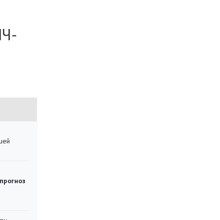
ИЧ-
шей
 прогноз