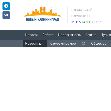
Погода:
+18.8°
Вакансии:
33
81.41$
94.06€
21.86zł
Новости
Работа
Недвижимость
Афиша
Туриз
Новости дня
Самое читаемое
@
Общество