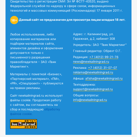
Свидетельство о регистрации СМИ: Эл № ФС77-43520, выдано
Федеральной службой по надзору в сфере связи, информационных
технологий и массовых коммуникаций (Роскомнадзор) 17 января 2011 г.
Данный сайт не предназначен для просмотра лицам младше 18 лет.
18+
Адрес: г. Калининград, ул.
Любое использование, либо
Гаражная, д.2, кабинет 308
копирование материалов или
подборки материалов сайта,
Учредитель: ЗАО "Твик Маркетинг"
элементов дизайна и оформления
Главный редактор: Обрехт О.Г.
допускается только с
Редакция:
+7 (4012) 99-21-76
письменного разрешения
news@newkaliningrad.ru
правообладателя - ЗАО «Твик
Маркетинг».
Реклама:
+7 (4012) 31-07-07
reklama@newkaliningrad.ru
Материалы с пометкой «Бизнес»,
Афиша:
afisha@newkaliningrad.ru
«Партнерский материал», «ПМ»,
«PR», «Спецпроект» - публикуются
Техподдержка:
на правах рекламы.
support@newkaliningrad.ru
Общие вопросы:
Сайт newkaliningrad.ru использует
info@newkaliningrad.ru
файлы cookie. Продолжая работу
с сайтом, вы соглашаетесь на
сбор и последующую
обработку
файлов cookie.