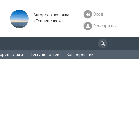
Вход
Авторская колонка
«Есть мнение»
Регистрация
орепортажи
Темы новостей
Конференции