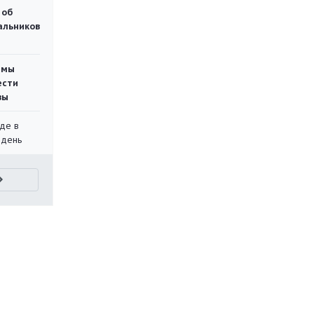
 об
чальников
емы
ести
вы
де в
 день