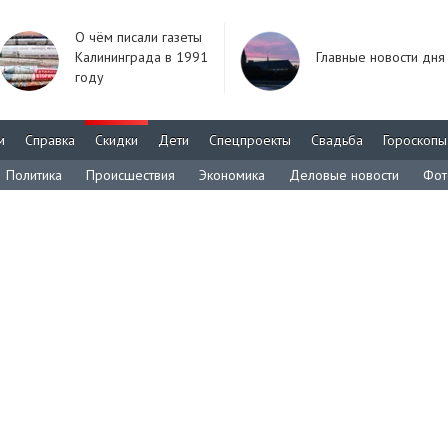
О чём писали газеты
Калининграда в 1991
Главные новости дня
году
м
Справка
Скидки
Дети
Спецпроекты
Свадьба
Гороскопы
Политика
Происшествия
Экономика
Деловые новости
Фот