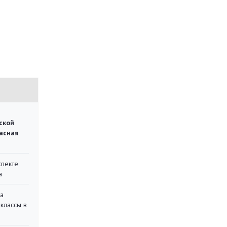
ской
асная
спекте
а
на
классы в