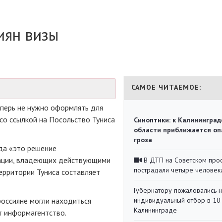
иян визы
САМОЕ ЧИТАЕМОЕ:
еперь не нужно оформлять для
со ссылкой на Посольство Туниса
Синоптики: к Калининград
области приближается оп
гроза
ода «это решение
рации, владеющих действующими
В ДТП на Советском про
пострадали четыре человек
территории Туниса составляет
Губернатору пожаловались 
россияне могли находиться
индивидуальный отбор в 10 
Калининграде
т информагентство.