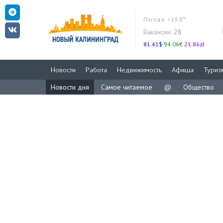
Погода:
+19.8°
Вакансии:
28
81.41$
94.06€
21.86zł
Новости
Работа
Недвижимость
Афиша
Туриз
Новости дня
Самое читаемое
@
Общество