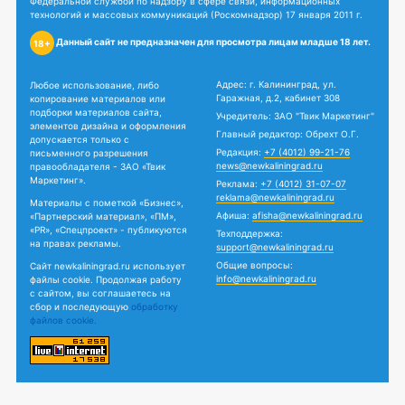
Федеральной службой по надзору в сфере связи, информационных
технологий и массовых коммуникаций (Роскомнадзор) 17 января 2011 г.
Данный сайт не предназначен для просмотра лицам младше 18 лет.
18+
Адрес: г. Калининград, ул.
Любое использование, либо
Гаражная, д.2, кабинет 308
копирование материалов или
подборки материалов сайта,
Учредитель: ЗАО "Твик Маркетинг"
элементов дизайна и оформления
Главный редактор: Обрехт О.Г.
допускается только с
Редакция:
+7 (4012) 99-21-76
письменного разрешения
news@newkaliningrad.ru
правообладателя - ЗАО «Твик
Маркетинг».
Реклама:
+7 (4012) 31-07-07
reklama@newkaliningrad.ru
Материалы с пометкой «Бизнес»,
Афиша:
afisha@newkaliningrad.ru
«Партнерский материал», «ПМ»,
«PR», «Спецпроект» - публикуются
Техподдержка:
на правах рекламы.
support@newkaliningrad.ru
Общие вопросы:
Сайт newkaliningrad.ru использует
info@newkaliningrad.ru
файлы cookie. Продолжая работу
с сайтом, вы соглашаетесь на
сбор и последующую
обработку
файлов cookie.