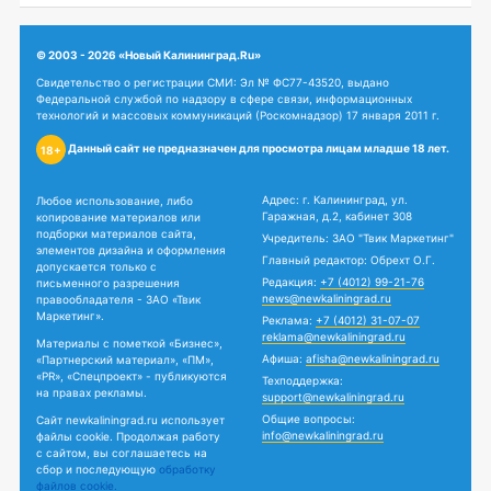
© 2003 - 2026 «Новый Калининград.Ru»
Свидетельство о регистрации СМИ: Эл № ФС77-43520, выдано
Федеральной службой по надзору в сфере связи, информационных
технологий и массовых коммуникаций (Роскомнадзор) 17 января 2011 г.
Данный сайт не предназначен для просмотра лицам младше 18 лет.
18+
Адрес: г. Калининград, ул.
Любое использование, либо
Гаражная, д.2, кабинет 308
копирование материалов или
подборки материалов сайта,
Учредитель: ЗАО "Твик Маркетинг"
элементов дизайна и оформления
Главный редактор: Обрехт О.Г.
допускается только с
Редакция:
+7 (4012) 99-21-76
письменного разрешения
news@newkaliningrad.ru
правообладателя - ЗАО «Твик
Маркетинг».
Реклама:
+7 (4012) 31-07-07
reklama@newkaliningrad.ru
Материалы с пометкой «Бизнес»,
Афиша:
afisha@newkaliningrad.ru
«Партнерский материал», «ПМ»,
«PR», «Спецпроект» - публикуются
Техподдержка:
на правах рекламы.
support@newkaliningrad.ru
Общие вопросы:
Сайт newkaliningrad.ru использует
info@newkaliningrad.ru
файлы cookie. Продолжая работу
с сайтом, вы соглашаетесь на
сбор и последующую
обработку
файлов cookie.