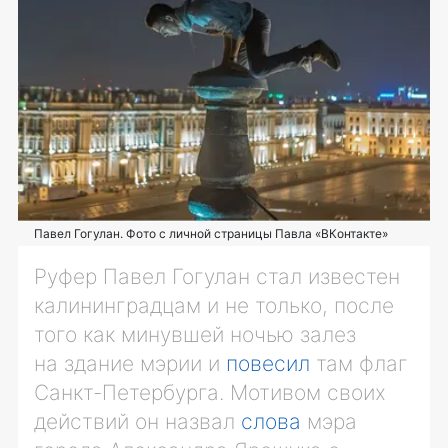
Павел Гогулан. Фото с личной страницы Павла «ВКонтакте»
Руфер Павел Гогулан стал известен
калининградцам и не только, после
того как минувшей ночью залез
на здание мэрии и
повесил
там флаг
Санкт-Петербурга
. Мотивом своих
действий он назвал
слова
мэра