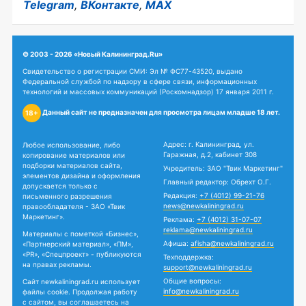
Telegram
,
ВКонтакте
,
MAX
© 2003 - 2026 «Новый Калининград.Ru»
Свидетельство о регистрации СМИ: Эл № ФС77-43520, выдано
Федеральной службой по надзору в сфере связи, информационных
технологий и массовых коммуникаций (Роскомнадзор) 17 января 2011 г.
Данный сайт не предназначен для просмотра лицам младше 18 лет.
18+
Адрес: г. Калининград, ул.
Любое использование, либо
Гаражная, д.2, кабинет 308
копирование материалов или
подборки материалов сайта,
Учредитель: ЗАО "Твик Маркетинг"
элементов дизайна и оформления
Главный редактор: Обрехт О.Г.
допускается только с
Редакция:
+7 (4012) 99-21-76
письменного разрешения
news@newkaliningrad.ru
правообладателя - ЗАО «Твик
Маркетинг».
Реклама:
+7 (4012) 31-07-07
reklama@newkaliningrad.ru
Материалы с пометкой «Бизнес»,
Афиша:
afisha@newkaliningrad.ru
«Партнерский материал», «ПМ»,
«PR», «Спецпроект» - публикуются
Техподдержка:
на правах рекламы.
support@newkaliningrad.ru
Общие вопросы:
Сайт newkaliningrad.ru использует
info@newkaliningrad.ru
файлы cookie. Продолжая работу
с сайтом, вы соглашаетесь на