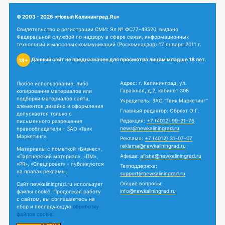
© 2003 - 2026 «Новый Калининград.Ru»
Свидетельство о регистрации СМИ: Эл № ФС77-43520, выдано
Федеральной службой по надзору в сфере связи, информационных
технологий и массовых коммуникаций (Роскомнадзор) 17 января 2011 г.
Данный сайт не предназначен для просмотра лицам младше 18 лет.
18+
Адрес: г. Калининград, ул.
Любое использование, либо
Гаражная, д.2, кабинет 308
копирование материалов или
подборки материалов сайта,
Учредитель: ЗАО "Твик Маркетинг"
элементов дизайна и оформления
Главный редактор: Обрехт О.Г.
допускается только с
Редакция:
+7 (4012) 99-21-76
письменного разрешения
news@newkaliningrad.ru
правообладателя - ЗАО «Твик
Маркетинг».
Реклама:
+7 (4012) 31-07-07
reklama@newkaliningrad.ru
Материалы с пометкой «Бизнес»,
Афиша:
afisha@newkaliningrad.ru
«Партнерский материал», «ПМ»,
«PR», «Спецпроект» - публикуются
Техподдержка:
на правах рекламы.
support@newkaliningrad.ru
Общие вопросы:
Сайт newkaliningrad.ru использует
info@newkaliningrad.ru
файлы cookie. Продолжая работу
с сайтом, вы соглашаетесь на
сбор и последующую
обработку
файлов cookie.