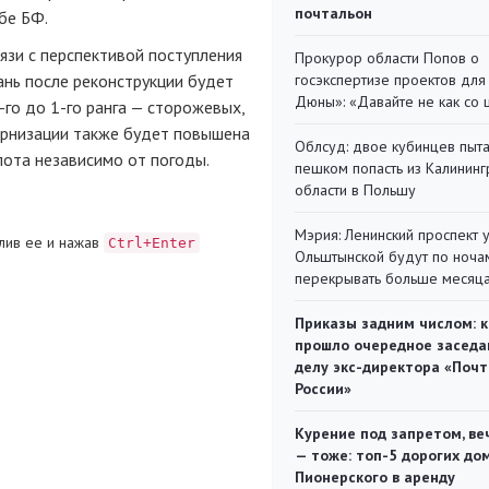
почтальон
бе
БФ.
язи с перспективой поступления
Прокурор области Попов о
ань после реконструкции будет
госэкспертизе проектов для
Дюны»: «Давайте не как со
-го
до
1-го
ранга — сторожевых,
дернизации также будет повышена
Облсуд: двое кубинцев пыта
лота независимо от погоды.
пешком попасть из Калинин
области в Польшу
Мэрия: Ленинский проспект 
лив ее и нажав
Ctrl+Enter
Ольштынской будут по ноча
перекрывать больше месяц
Приказы задним числом: к
прошло очередное заседа
делу экс-директора «Поч
России»
Курение под запретом, ве
— тоже: топ-5 дорогих до
Пионерского в аренду