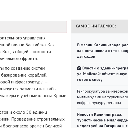
САМОЕ ЧИТАЕМОЕ:
оительного управления
нной гавани Балтийска. Как
В мэрии Калининграда рас
как остановили отток кад
.Ru», в общей сложности
детсадов
ричального фронта.
ты по созданию систем
Власти о здании-прегр
ул. Майской: объект выкуп
 базирование кораблей.
готов к сносу
новой инфраструктуры —
анируется разместить штабы
Генпрокуратура заинтересов
енажеры и учебные классы. Кроме
миллиардами на туристичес
инфраструктуру региона
стов и около 50 единиц
Новости Калининграда:
хники. Проведение строительных
туристические миллиарды
м боеприпасов времён Великой
недострой на Гагарина и 