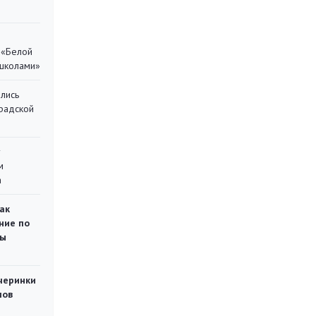
 «Белой
 школами»
лись
градской
у
м
а
ак
ние по
ты
черинки
мов