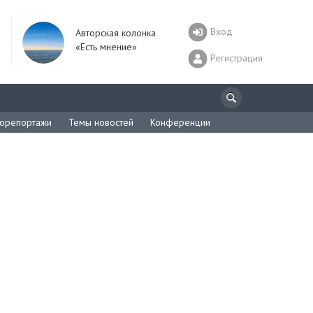
Вход
Авторская колонка
«Есть мнение»
Регистрация
орепортажи
Темы новостей
Конференции