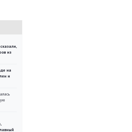
сказали,
ров из
аде на
лен и
алась
кую
,
главный