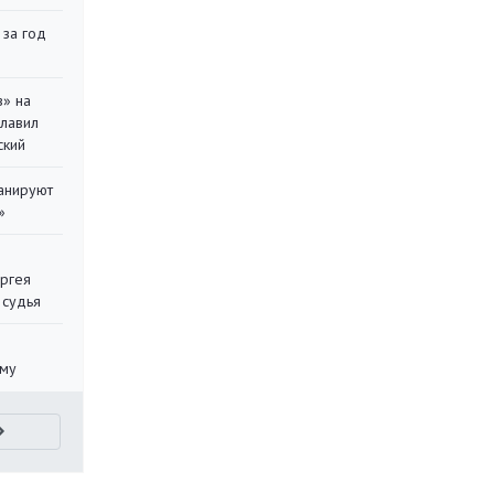
 за год
в» на
главил
ский
ланируют
»
ергея
 судья
уму