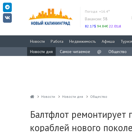
Погода:
+16.4°
Вакансии:
38
82.17$
94.84€
22.01zł
Новости
Работа
Недвижимость
Афиша
Туриз
Новости дня
Самое читаемое
@
Общество
Новости
Новости дня
Общество
Балтфлот ремонтирует г
кораблей нового покол