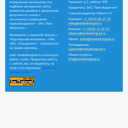
Гаражная, д.2, кабинет 308
копирование материалов или
подборки материалов сайта,
Учредитель: ЗАО "Твик Маркетинг"
элементов дизайна и оформления
Главный редактор: Обрехт О.Г.
допускается только с
Редакция:
+7 (4012) 99-21-76
письменного разрешения
news@newkaliningrad.ru
правообладателя - ЗАО «Твик
Маркетинг».
Реклама:
+7 (4012) 31-07-07
reklama@newkaliningrad.ru
Материалы с пометкой «Бизнес»,
Афиша:
afisha@newkaliningrad.ru
«Партнерский материал», «ПМ»,
«PR», «Спецпроект» - публикуются
Техподдержка:
на правах рекламы.
support@newkaliningrad.ru
Общие вопросы:
Сайт newkaliningrad.ru использует
info@newkaliningrad.ru
файлы cookie. Продолжая работу
с сайтом, вы соглашаетесь на
сбор и последующую
обработку
файлов cookie.