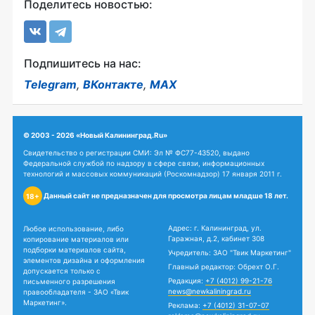
Поделитесь новостью:
Подпишитесь на нас:
Telegram
,
ВКонтакте
,
MAX
© 2003 - 2026 «Новый Калининград.Ru»
Свидетельство о регистрации СМИ: Эл № ФС77-43520, выдано
Федеральной службой по надзору в сфере связи, информационных
технологий и массовых коммуникаций (Роскомнадзор) 17 января 2011 г.
Данный сайт не предназначен для просмотра лицам младше 18 лет.
18+
Адрес: г. Калининград, ул.
Любое использование, либо
Гаражная, д.2, кабинет 308
копирование материалов или
подборки материалов сайта,
Учредитель: ЗАО "Твик Маркетинг"
элементов дизайна и оформления
Главный редактор: Обрехт О.Г.
допускается только с
Редакция:
+7 (4012) 99-21-76
письменного разрешения
news@newkaliningrad.ru
правообладателя - ЗАО «Твик
Маркетинг».
Реклама:
+7 (4012) 31-07-07