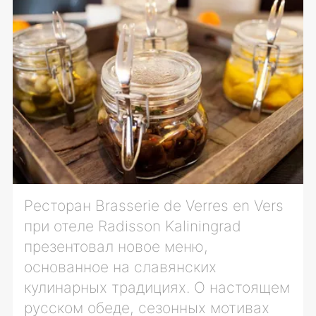
Ресторан Brasserie de Verres en Vers
при отеле Radisson Kaliningrad
презентовал новое меню,
основанное на славянских
кулинарных традициях. О настоящем
русском обеде, сезонных мотивах