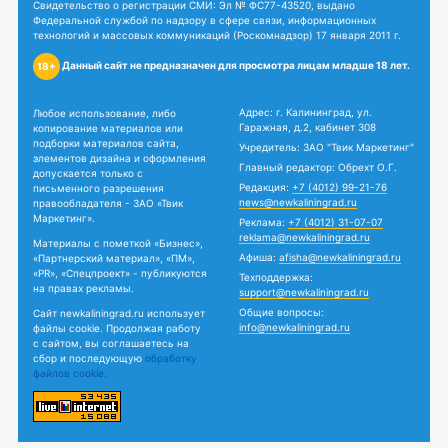
Свидетельство о регистрации СМИ: Эл № ФС77-43520, выдано
Федеральной службой по надзору в сфере связи, информационных
технологий и массовых коммуникаций (Роскомнадзор) 17 января 2011 г.
Данный сайт не предназначен для просмотра лицам младше 18 лет.
18+
Адрес: г. Калининград, ул.
Любое использование, либо
Гаражная, д.2, кабинет 308
копирование материалов или
подборки материалов сайта,
Учредитель: ЗАО "Твик Маркетинг"
элементов дизайна и оформления
Главный редактор: Обрехт О.Г.
допускается только с
Редакция:
+7 (4012) 99-21-76
письменного разрешения
news@newkaliningrad.ru
правообладателя - ЗАО «Твик
Маркетинг».
Реклама:
+7 (4012) 31-07-07
reklama@newkaliningrad.ru
Материалы с пометкой «Бизнес»,
Афиша:
afisha@newkaliningrad.ru
«Партнерский материал», «ПМ»,
«PR», «Спецпроект» - публикуются
Техподдержка:
на правах рекламы.
support@newkaliningrad.ru
Общие вопросы:
Сайт newkaliningrad.ru использует
info@newkaliningrad.ru
файлы cookie. Продолжая работу
с сайтом, вы соглашаетесь на
сбор и последующую
обработку
файлов cookie.