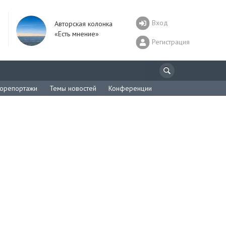
Вход
Авторская колонка
«Есть мнение»
Регистрация
орепортажи
Темы новостей
Конференции