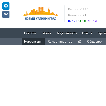
Погода:
+17.2°
Вакансии:
21
82.17$
94.84€
22.01zł
Новости
Работа
Недвижимость
Афиша
Туриз
Новости дня
Самое читаемое
@
Общество