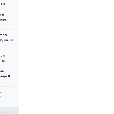
ляж
ж и
живет
тался
ку на 24
оект
Мамоново
ые
раде 8
ь
е