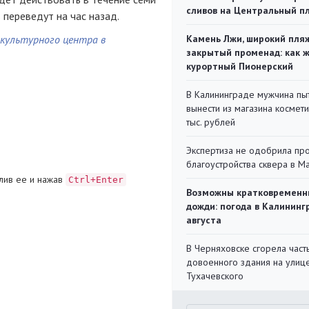
сливов на Центральный п
 переведут на час назад.
 культурного центра в
Камень Лжи, широкий пля
закрытый променад: как 
курортный Пионерский
В Калининграде мужчина пы
вынести из магазина космети
тыс. рублей
Экспертиза не одобрила пр
благоустройства сквера в 
лив ее и нажав
Ctrl+Enter
Возможны кратковременн
дожди: погода в Калининг
августа
В Черняховске сгорела част
довоенного здания на улиц
Тухачевского