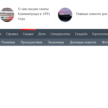
О чём писали газеты
Калининграда в 1991
Главные новости дня
году
м
Справка
Скидки
Дети
Спецпроекты
Свадьба
Гороскопы
Политика
Происшествия
Экономика
Деловые новости
Фот