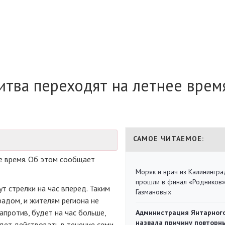
итва переходят на летнее врем
САМОЕ ЧИТАЕМОЕ:
е время. Об этом сообщает
Моряк и врач из Калинингра
прошли в финал «Родников
т стрелки на час вперед. Таким
Газмановых
радом, и жителям региона не
апротив, будет на час больше,
Администрация Янтарног
назвала причину повторн
удет действовать в течение семи