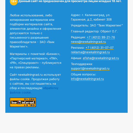
Данный сайт не предназначен для просмотра лицам младше 18 лет.
18+
Адрес: г. Калининград, ул.
Любое использование, либо
Гаражная, д.2, кабинет 308
копирование материалов или
подборки материалов сайта,
Учредитель: ЗАО "Твик Маркетинг"
элементов дизайна и оформления
Главный редактор: Обрехт О.Г.
допускается только с
Редакция:
+7 (4012) 99-21-76
письменного разрешения
news@newkaliningrad.ru
правообладателя - ЗАО «Твик
Маркетинг».
Реклама:
+7 (4012) 31-07-07
reklama@newkaliningrad.ru
Материалы с пометкой «Бизнес»,
Афиша:
afisha@newkaliningrad.ru
«Партнерский материал», «ПМ»,
«PR», «Спецпроект» - публикуются
Техподдержка:
на правах рекламы.
support@newkaliningrad.ru
Общие вопросы:
Сайт newkaliningrad.ru использует
info@newkaliningrad.ru
файлы cookie. Продолжая работу
с сайтом, вы соглашаетесь на
сбор и последующую
обработку
файлов cookie.