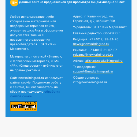
Данный сайт не предназначен для просмотра лицам младше 18 лет.
18+
Адрес: г. Калининград, ул.
Любое использование, либо
Гаражная, д.2, кабинет 308
копирование материалов или
подборки материалов сайта,
Учредитель: ЗАО "Твик Маркетинг"
элементов дизайна и оформления
Главный редактор: Обрехт О.Г.
допускается только с
Редакция:
+7 (4012) 99-21-76
письменного разрешения
news@newkaliningrad.ru
правообладателя - ЗАО «Твик
Маркетинг».
Реклама:
+7 (4012) 31-07-07
reklama@newkaliningrad.ru
Материалы с пометкой «Бизнес»,
Афиша:
afisha@newkaliningrad.ru
«Партнерский материал», «ПМ»,
«PR», «Спецпроект» - публикуются
Техподдержка:
на правах рекламы.
support@newkaliningrad.ru
Общие вопросы:
Сайт newkaliningrad.ru использует
info@newkaliningrad.ru
файлы cookie. Продолжая работу
с сайтом, вы соглашаетесь на
сбор и последующую
обработку
файлов cookie.