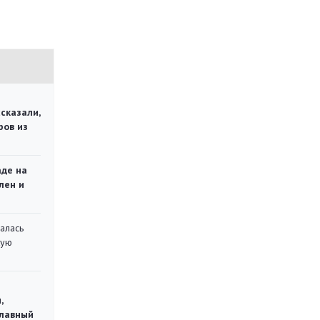
сказали,
ров из
аде на
лен и
алась
кую
,
главный