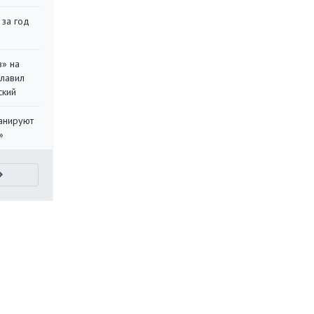
 за год
в» на
главил
ский
ланируют
»