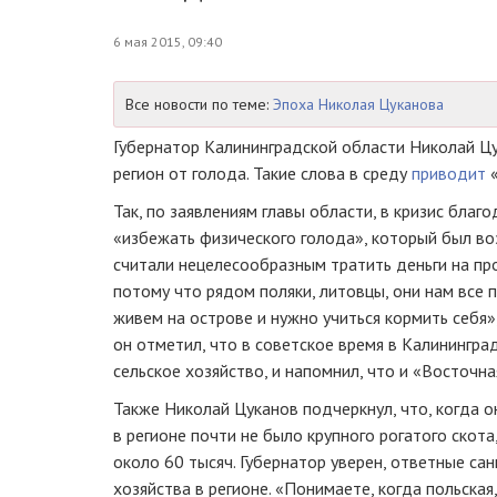
6 мая 2015, 09:40
Все новости по теме:
Эпоха Николая Цуканова
Губернатор Калининградской области Николай Цу
регион от голода. Такие слова в среду
приводит
«
Так, по заявлениям главы области, в кризис благ
«избежать физического голода», который был в
считали нецелесообразным тратить деньги на пр
потому что рядом поляки, литовцы, они нам все п
живем на острове и нужно учиться кормить себя»
он отметил, что в советское время в Калинингра
сельское хозяйство, и напомнил, что и «Восточн
Также Николай Цуканов подчеркнул, что, когда он
в регионе почти не было крупного рогатого скота
около 60 тысяч. Губернатор уверен, ответные са
хозяйства в регионе. «Понимаете, когда польская