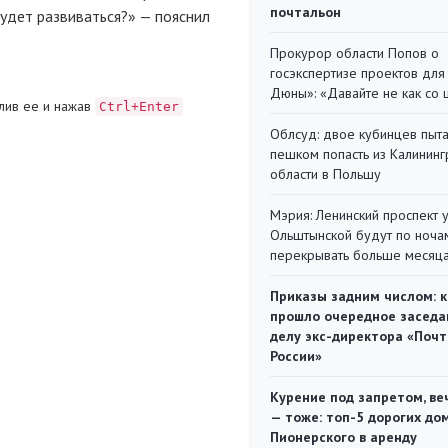
почтальон
будет развиваться?» — пояснил
Прокурор области Попов о
госэкспертизе проектов для
Дюны»: «Давайте не как со
лив ее и нажав
Ctrl+Enter
Облсуд: двое кубинцев пыта
пешком попасть из Калинин
области в Польшу
Мэрия: Ленинский проспект 
Ольштынской будут по ноча
перекрывать больше месяц
Приказы задним числом: к
прошло очередное заседа
делу экс-директора «Поч
России»
Курение под запретом, ве
— тоже: топ-5 дорогих до
Пионерского в аренду