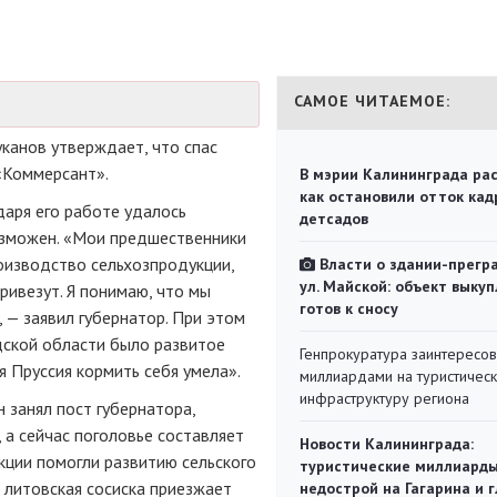
САМОЕ ЧИТАЕМОЕ:
канов утверждает, что спас
Коммерсант».
В мэрии Калининграда рас
как остановили отток кад
одаря его работе удалось
детсадов
озможен. «Мои предшественники
оизводство сельхозпродукции,
Власти о здании-прегр
ул. Майской: объект выкуп
ривезут. Я понимаю, что мы
готов к сносу
, — заявил губернатор. При этом
дской области было развитое
Генпрокуратура заинтересов
ая Пруссия кормить себя умела».
миллиардами на туристичес
инфраструктуру региона
 занял пост губернатора,
, а сейчас поголовье составляет
Новости Калининграда:
нкции помогли развитию сельского
туристические миллиарды
, литовская сосиска приезжает
недострой на Гагарина и 