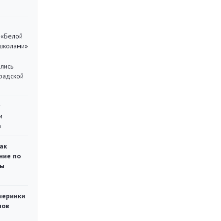
 «Белой
 школами»
лись
градской
у
м
а
ак
ние по
ты
черинки
мов