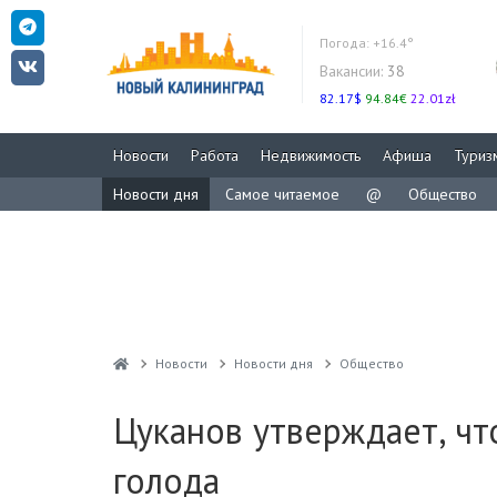
Погода:
+16.4°
Вакансии:
38
82.17$
94.84€
22.01zł
Новости
Работа
Недвижимость
Афиша
Туриз
Новости дня
Самое читаемое
@
Общество
Новости
Новости дня
Общество
Цуканов утверждает, чт
голода