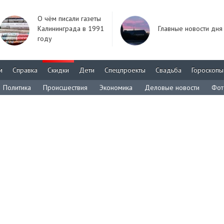
О чём писали газеты
Калининграда в 1991
Главные новости дня
году
м
Справка
Скидки
Дети
Спецпроекты
Свадьба
Гороскопы
Политика
Происшествия
Экономика
Деловые новости
Фот