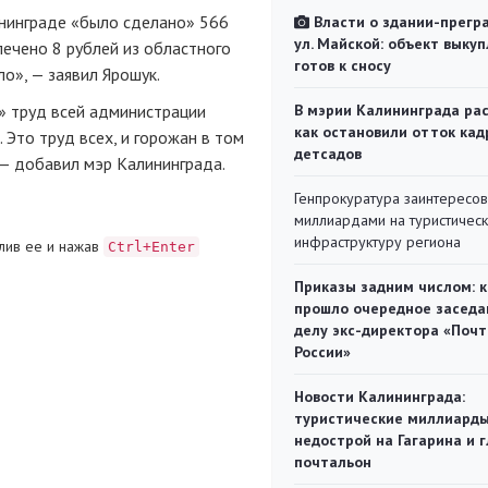
ининграде «было сделано» 566
Власти о здании-прегр
ул. Майской: объект выкуп
лечено 8 рублей из областного
готов к сносу
о», — заявил Ярошук.
й» труд всей администрации
В мэрии Калининграда рас
как остановили отток кад
Это труд всех, и горожан в том
детсадов
 — добавил мэр Калининграда.
Генпрокуратура заинтересов
миллиардами на туристичес
инфраструктуру региона
лив ее и нажав
Ctrl+Enter
Приказы задним числом: к
прошло очередное заседа
делу экс-директора «Поч
России»
Новости Калининграда:
туристические миллиарды
недострой на Гагарина и 
почтальон