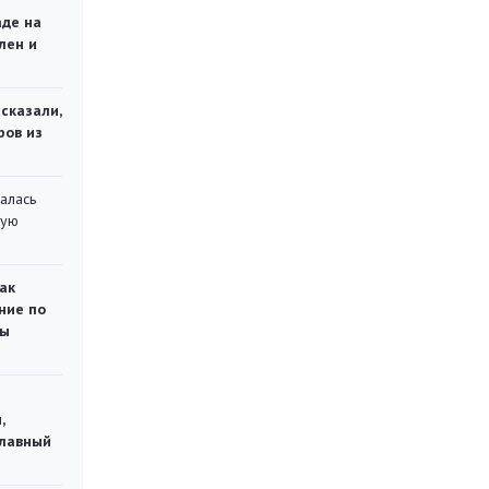
аде на
лен и
сказали,
ров из
алась
кую
ак
ние по
ты
,
главный