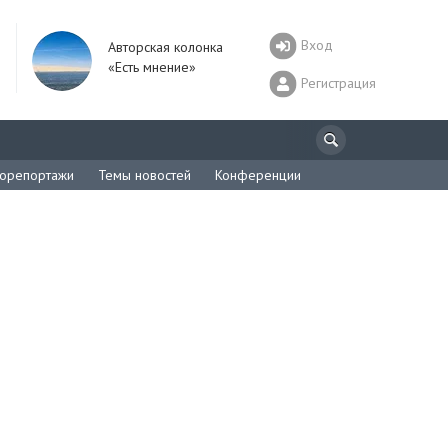
Вход
Авторская колонка
«Есть мнение»
Регистрация
орепортажи
Темы новостей
Конференции