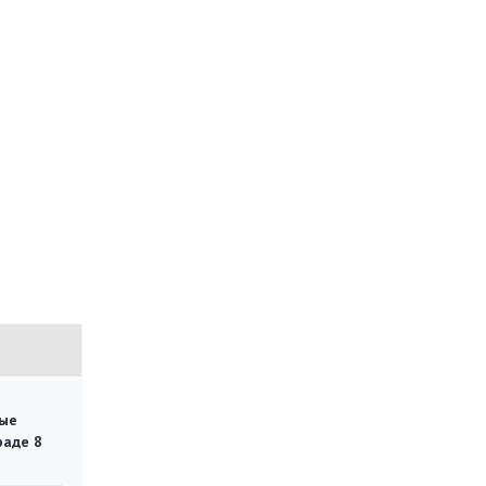
ые
раде 8