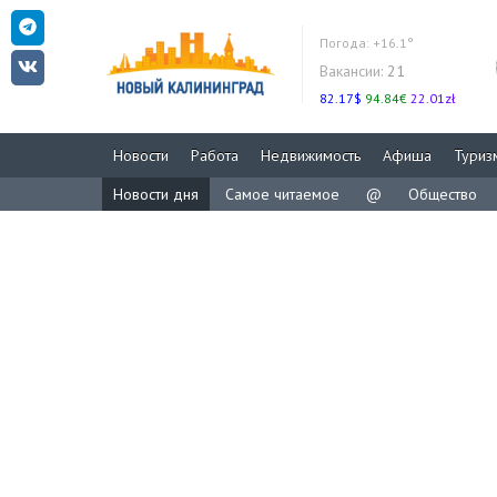
Погода:
+16.1°
Вакансии:
21
82.17$
94.84€
22.01zł
Новости
Работа
Недвижимость
Афиша
Туриз
Новости дня
Самое читаемое
@
Общество