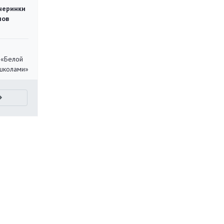
черинки
мов
 «Белой
 школами»