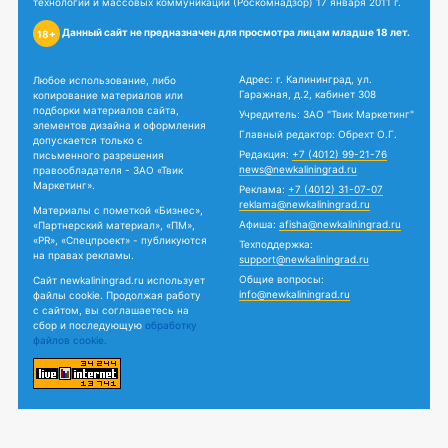
технологий и массовых коммуникаций (Роскомнадзор) 17 января 2011 г.
Данный сайт не предназначен для просмотра лицам младше 18 лет.
18+
Адрес: г. Калининград, ул.
Любое использование, либо
Гаражная, д.2, кабинет 308
копирование материалов или
подборки материалов сайта,
Учредитель: ЗАО "Твик Маркетинг"
элементов дизайна и оформления
Главный редактор: Обрехт О.Г.
допускается только с
Редакция:
+7 (4012) 99-21-76
письменного разрешения
news@newkaliningrad.ru
правообладателя - ЗАО «Твик
Маркетинг».
Реклама:
+7 (4012) 31-07-07
reklama@newkaliningrad.ru
Материалы с пометкой «Бизнес»,
Афиша:
afisha@newkaliningrad.ru
«Партнерский материал», «ПМ»,
«PR», «Спецпроект» - публикуются
Техподдержка:
на правах рекламы.
support@newkaliningrad.ru
Общие вопросы:
Сайт newkaliningrad.ru использует
info@newkaliningrad.ru
файлы cookie. Продолжая работу
с сайтом, вы соглашаетесь на
сбор и последующую
обработку
файлов cookie.