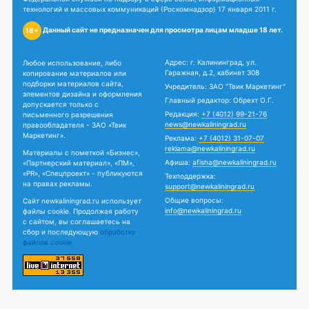
технологий и массовых коммуникаций (Роскомнадзор) 17 января 2011 г.
Данный сайт не предназначен для просмотра лицам младше 18 лет.
18+
Адрес: г. Калининград, ул.
Любое использование, либо
Гаражная, д.2, кабинет 308
копирование материалов или
подборки материалов сайта,
Учредитель: ЗАО "Твик Маркетинг"
элементов дизайна и оформления
Главный редактор: Обрехт О.Г.
допускается только с
Редакция:
+7 (4012) 99-21-76
письменного разрешения
news@newkaliningrad.ru
правообладателя - ЗАО «Твик
Маркетинг».
Реклама:
+7 (4012) 31-07-07
reklama@newkaliningrad.ru
Материалы с пометкой «Бизнес»,
Афиша:
afisha@newkaliningrad.ru
«Партнерский материал», «ПМ»,
«PR», «Спецпроект» - публикуются
Техподдержка:
на правах рекламы.
support@newkaliningrad.ru
Общие вопросы:
Сайт newkaliningrad.ru использует
info@newkaliningrad.ru
файлы cookie. Продолжая работу
с сайтом, вы соглашаетесь на
сбор и последующую
обработку
файлов cookie.