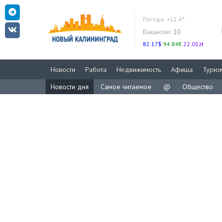
Погода:
+12.4°
Вакансии:
10
82.17$
94.84€
22.01zł
Новости
Работа
Недвижимость
Афиша
Туриз
Новости дня
Самое читаемое
@
Общество