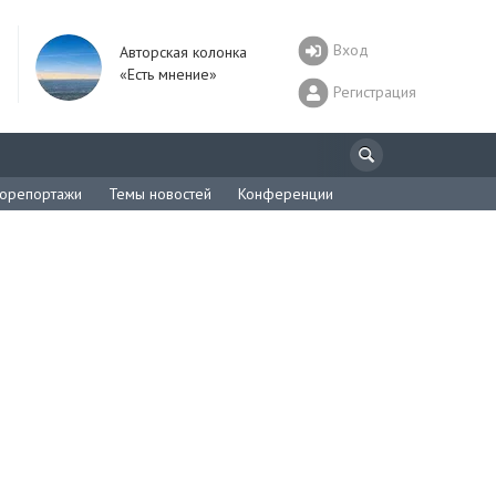
Вход
Авторская колонка
«Есть мнение»
Регистрация
орепортажи
Темы новостей
Конференции