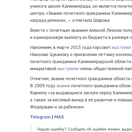
учился в школе Калининграда, он является поче
центра. «Звание почетного гражданина Калининг
награда региона», — отметила Шарова.
Вместе с почетным званием Алексей Леонов полу
и единоразовую выплату из бюджета в размере о
Напомним, в марте 2015 года горсовет
выступил
Николаю Цуканову о
присвоении летчику-космон
почетного гражданина Калининградской области.
инициативой
выступили
члены общественной пала
Отметим, звание почетного гражданина области 
В 2009 году
звание
почетного гражданина облас
Кириллу «за выдающиеся заслуги перед Калининг
а также за весомый вклад в ее развитие и повыш
Федерации и за рубежом».
Telegram
|
MAX
Нашли ошибку? Cообщить об ошибке можно, выде