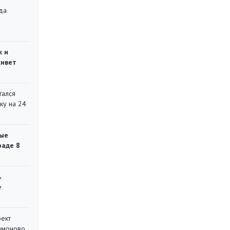
да
»
ж и
живет
тался
ку на 24
ые
раде 8
ь
е
оект
Мамоново