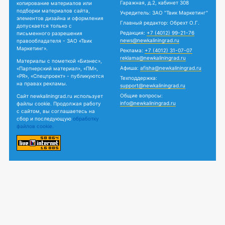
Гаражная, д.2, кабинет 308
копирование материалов или
подборки материалов сайта,
Учредитель: ЗАО "Твик Маркетинг"
элементов дизайна и оформления
Главный редактор: Обрехт О.Г.
допускается только с
Редакция:
+7 (4012) 99-21-76
письменного разрешения
news@newkaliningrad.ru
правообладателя - ЗАО «Твик
Маркетинг».
Реклама:
+7 (4012) 31-07-07
reklama@newkaliningrad.ru
Материалы с пометкой «Бизнес»,
Афиша:
afisha@newkaliningrad.ru
«Партнерский материал», «ПМ»,
«PR», «Спецпроект» - публикуются
Техподдержка:
на правах рекламы.
support@newkaliningrad.ru
Общие вопросы:
Сайт newkaliningrad.ru использует
info@newkaliningrad.ru
файлы cookie. Продолжая работу
с сайтом, вы соглашаетесь на
сбор и последующую
обработку
файлов cookie.