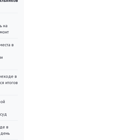
чальников
ь на
монт
места в
ли
реходе в
ся итогов
ной
 суд
де в
 день