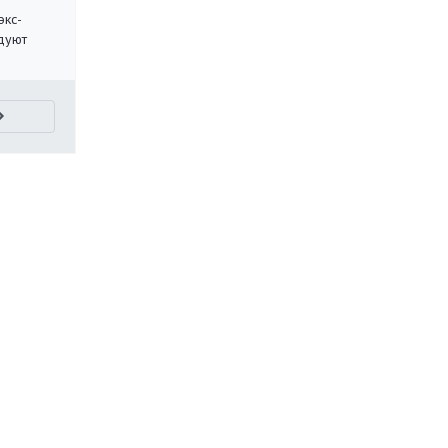
экс-
дуют