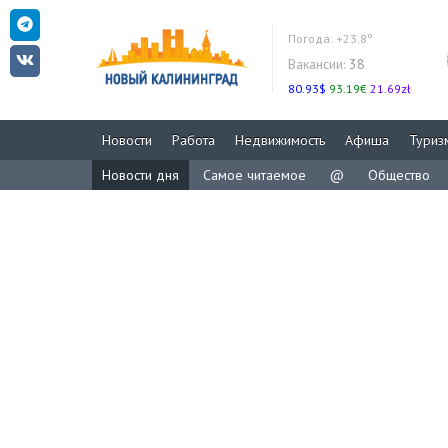
Погода:
+23.8°
Вакансии:
38
80.93$
93.19€
21.69zł
Новости
Работа
Недвижимость
Афиша
Туриз
Новости дня
Самое читаемое
@
Общество