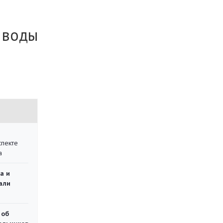
 воды
спекте
а
а и
али
 об