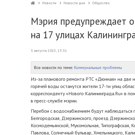
Новости
Новости дня
Общество
Мэрия предупреждает о
на 17 улицах Калинингр
3 августа 2015, 13:31
Все новости по теме:
Коммунальные проблемы
Из-за планового ремонта РТС «Дюнная» на две не
горячей воды останутся жители
17-ти
улиц облас
корреспонденту «Нового Калининграда.Ru» в по
в
пресс-службе
мэрии.
Перебои с водоснабжением будут наблюдаться п
Белгородская, Дзержинского, проезд Дзержинског
Космодемьянской, Мукомольная, Типографская, Ко
Павлова, Солнечный бульвар, Хмельницкого, Кали