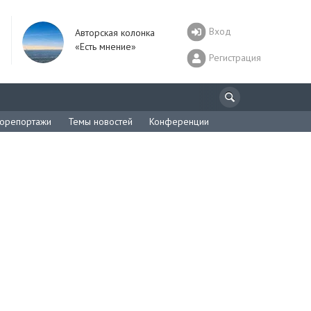
Вход
Авторская колонка
«Есть мнение»
Регистрация
орепортажи
Темы новостей
Конференции