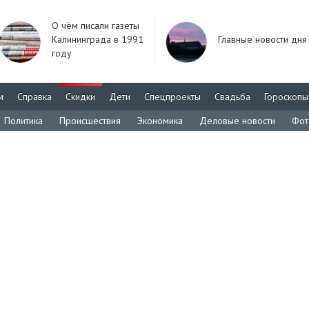
О чём писали газеты
Калининграда в 1991
Главные новости дня
году
м
Справка
Скидки
Дети
Спецпроекты
Свадьба
Гороскопы
Политика
Происшествия
Экономика
Деловые новости
Фот