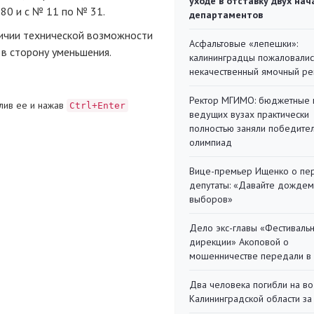
уходе в отставку двух на
80 и с № 11 по № 31.
департаментов
личии технической возможности
Асфальтовые «лепешки»:
 в сторону уменьшения.
калининградцы пожаловалис
некачественный ямочный ре
Ректор МГИМО: бюджетные 
лив ее и нажав
Ctrl+Enter
ведущих вузах практически
полностью заняли победите
олимпиад
Вице-премьер Ищенко о пе
депутаты: «Давайте дождем
выборов»
Дело экс-главы «Фестиваль
дирекции» Акоповой о
мошенничестве передали в
Два человека погибли на во
Калининградской области за