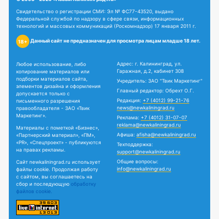
Свидетельство о регистрации СМИ: Эл № ФС77-43520, выдано
Федеральной службой по надзору в сфере связи, информационных
технологий и массовых коммуникаций (Роскомнадзор) 17 января 2011 г.
Данный сайт не предназначен для просмотра лицам младше 18 лет.
18+
Адрес: г. Калининград, ул.
Любое использование, либо
Гаражная, д.2, кабинет 308
копирование материалов или
подборки материалов сайта,
Учредитель: ЗАО "Твик Маркетинг"
элементов дизайна и оформления
Главный редактор: Обрехт О.Г.
допускается только с
Редакция:
+7 (4012) 99-21-76
письменного разрешения
news@newkaliningrad.ru
правообладателя - ЗАО «Твик
Маркетинг».
Реклама:
+7 (4012) 31-07-07
reklama@newkaliningrad.ru
Материалы с пометкой «Бизнес»,
Афиша:
afisha@newkaliningrad.ru
«Партнерский материал», «ПМ»,
«PR», «Спецпроект» - публикуются
Техподдержка:
на правах рекламы.
support@newkaliningrad.ru
Общие вопросы:
Сайт newkaliningrad.ru использует
info@newkaliningrad.ru
файлы cookie. Продолжая работу
с сайтом, вы соглашаетесь на
сбор и последующую
обработку
файлов cookie.