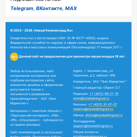
Telegram
,
ВКонтакте
,
MAX
© 2003 - 2026 «Новый Калининград.Ru»
Свидетельство о регистрации СМИ: Эл № ФС77-43520, выдано
Федеральной службой по надзору в сфере связи, информационных
технологий и массовых коммуникаций (Роскомнадзор) 17 января 2011 г.
Данный сайт не предназначен для просмотра лицам младше 18 лет.
18+
Адрес: г. Калининград, ул.
Любое использование, либо
Гаражная, д.2, кабинет 308
копирование материалов или
подборки материалов сайта,
Учредитель: ЗАО "Твик Маркетинг"
элементов дизайна и оформления
Главный редактор: Обрехт О.Г.
допускается только с
Редакция:
+7 (4012) 99-21-76
письменного разрешения
news@newkaliningrad.ru
правообладателя - ЗАО «Твик
Маркетинг».
Реклама:
+7 (4012) 31-07-07
reklama@newkaliningrad.ru
Материалы с пометкой «Бизнес»,
Афиша:
afisha@newkaliningrad.ru
«Партнерский материал», «ПМ»,
«PR», «Спецпроект» - публикуются
Техподдержка:
на правах рекламы.
support@newkaliningrad.ru
Общие вопросы:
Сайт newkaliningrad.ru использует
info@newkaliningrad.ru
файлы cookie. Продолжая работу