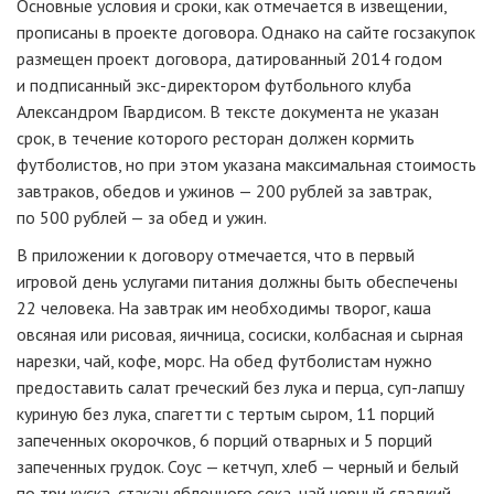
Основные условия и сроки, как отмечается в извещении,
прописаны в проекте договора. Однако на сайте госзакупок
размещен проект договора, датированный 2014 годом
и подписанный
экс-директором
футбольного клуба
Александром Гвардисом. В тексте документа не указан
срок, в течение которого ресторан должен кормить
футболистов, но при этом указана максимальная стоимость
завтраков, обедов и ужинов — 200 рублей за завтрак,
по 500 рублей — за обед и ужин.
В приложении к договору отмечается, что в первый
игровой день услугами питания должны быть обеспечены
22 человека. На завтрак им необходимы творог, каша
овсяная или рисовая, яичница, сосиски, колбасная и сырная
нарезки, чай, кофе, морс. На обед футболистам нужно
предоставить салат греческий без лука и перца,
суп-лапшу
куриную без лука, спагетти с тертым сыром, 11 порций
запеченных окорочков, 6 порций отварных и 5 порций
запеченных грудок. Соус — кетчуп, хлеб — черный и белый
по три куска, стакан яблочного сока, чай черный сладкий,