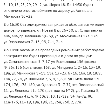
8–10, 13, 25, 29, 29–2, ул. Щорса 18. До 14:30 будет
отключено энергоснабжение по адресу ул. Адмирала
Макарова 16–22.
До 16:30 без электричества придется обходиться жителям
домов по адресам: ул. Новый Вал. 26–30, ул. Ольштынская
44в, 44в, пр. Калинина 59–69, ул. Мукомольная 12а, 12б,
ул. Эпроновская 7–13, 9б, 7–1, 7–4.
До 18:00 часов
из-за
проведения ремонтных работ подача
электричества будет прекращена в дома по улицам:
ул. Семипалатинская 5, 7, 17, ул. Емельянова 156 (школа
№ 26), 156 (котельная), 168, ул. Мичурина 1, 2–16, 13–19,
19а, ул. Мечникова 1–11, 11а, 13–23, 6–16, 16а, 18, 18/2,
18а, 22, 24, ул. Шишкина 2, 3, 4, 5, 6, 8, ул. Емельянова 170,
174, 176, 178, 180, ул. Одесская 3–7, 37, пер. Зоологический
11, ул. Леонова
11а-17б
(дет.
пол-ка
№ 2), ул. Пацаева 3,
ул. Леонова 4 (
д/с
№ 30), 8, 10,
12-12а
, 14,
7в-7д
, 9б,
11а-17б
, 11–19, 19а, 19б, 21, 25а, 25б, 2, 27а.