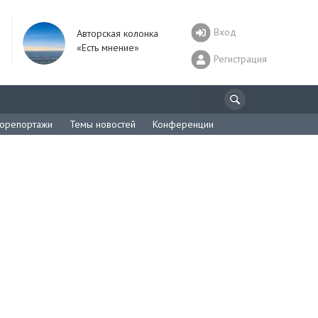
Вход
Авторская колонка
«Есть мнение»
Регистрация
орепортажи
Темы новостей
Конференции