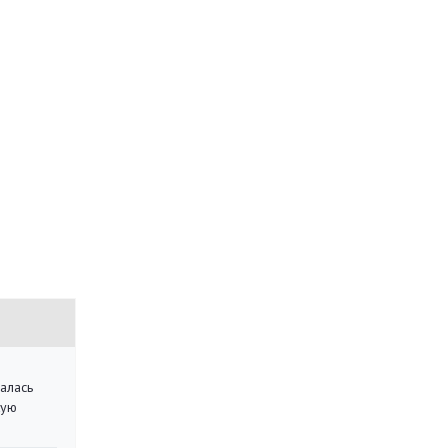
алась
кую