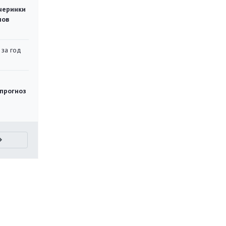
черинки
мов
 за год
 прогноз