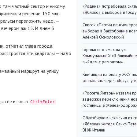
о там частный сектор и никому
«Родина» потребовала снять
«Яблоко» с выборов в Госд
принимали решение. 150 млн
 рельсы переложить надо, —
Список «Партии пенсионеро
и вечером аж 15. И днем 3
выборах в Заксобрание воз
Алексей Осмоловский
, отметил глава города.
Горвласти о ямах на ул.
 расстроятся эти кварталы — надо
Коммунальной: «В ближайш
выйдем с ремонтом»
рамвайный маршрут на улицу
Квитанции на оплату ЖКУ п
отправлять через «Госуслуги
«Россети Янтарь» назвали п
задержки переключения но
лив ее и нажав
Ctrl+Enter
гостиницы в Железнодорож
Облизбирком исключил из с
«Яблока» жителя Санкт-Пете
ВНЖ Италии