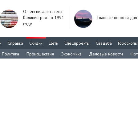
О чём писали газеты
Калининграда в 1991
Главные новости дня
году
м
Справка
Скидки
Дети
Спецпроекты
Свадьба
Гороскопы
Политика
Происшествия
Экономика
Деловые новости
Фот