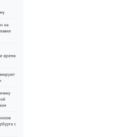
уму
в» на
главил
ее время
ланируют
»
ричину
вой
ном
писков
рбурга с