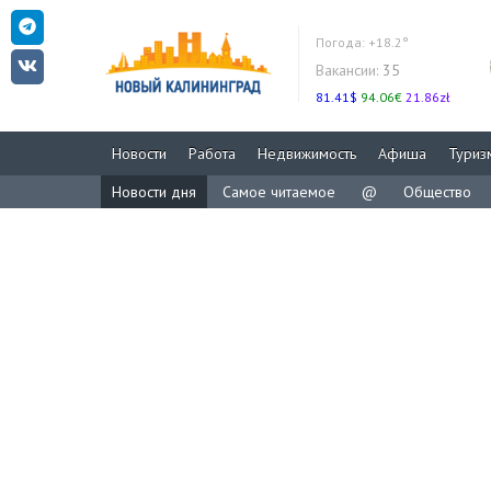
Погода:
+18.2°
Вакансии:
35
81.41$
94.06€
21.86zł
Новости
Работа
Недвижимость
Афиша
Туриз
Новости дня
Самое читаемое
@
Общество