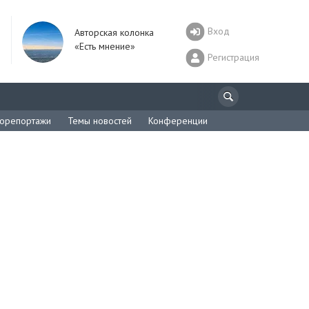
Вход
Авторская колонка
«Есть мнение»
Регистрация
орепортажи
Темы новостей
Конференции