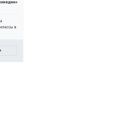
комедии»
на
классы в