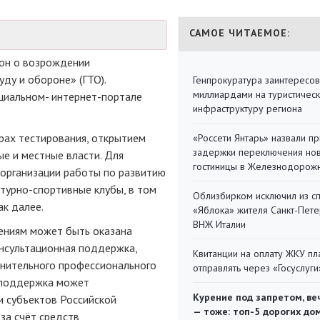
САМОЕ ЧИТАЕМОЕ:
кон о возрождении
уду и обороне» (ГТО).
Генпрокуратура заинтересов
миллиардами на туристичес
циальном-
интернет-портале
инфраструктуру региона
рах тестирования, открытием
«Россети Янтарь» назвали п
задержки переключения но
е и местные власти. Для
гостиницы в Железнодорож
 организации работы по развитию
ьтурно-спортивные
клубы, в том
Облизбирком исключил из с
ак далее.
«Яблока» жителя Санкт-Пете
ВНЖ Италии
ениям может быть оказана
нсультационная поддержка,
Квитанции на оплату ЖКУ п
лнительного профессионального
отправлять через «Госуслуги
я поддержка может
Курение под запретом, ве
и субъектов Российской
— тоже: топ-5 дорогих до
за счёт средств