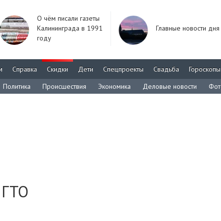
О чём писали газеты
Калининграда в 1991
Главные новости дня
году
м
Справка
Скидки
Дети
Спецпроекты
Свадьба
Гороскопы
Политика
Происшествия
Экономика
Деловые новости
Фот
 ГТО