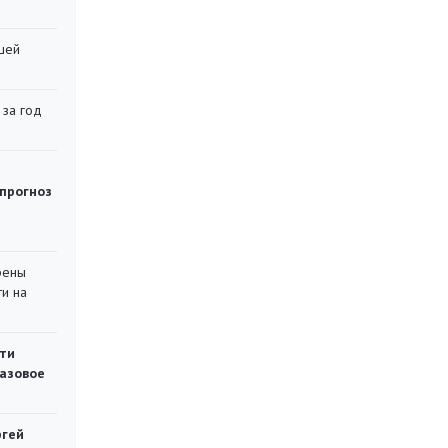
шей
 за год
 прогноз
рены
ти на
ти
газовое
ргей