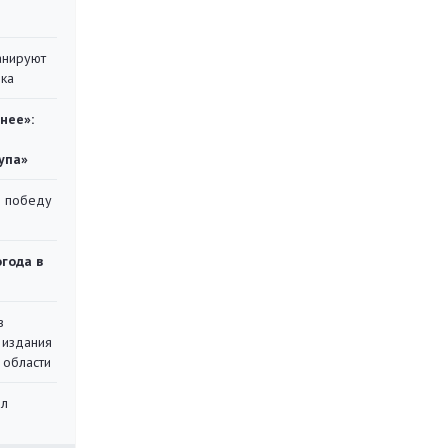
анируют
ика
нее»:
упа»
ю победу
огода в
в
 издания
 области
ал