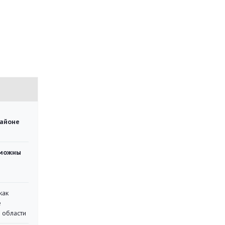
районе
зможны
как
е
 области