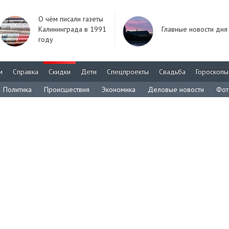
О чём писали газеты
Калининграда в 1991
Главные новости дня
году
м
Справка
Скидки
Дети
Спецпроекты
Свадьба
Гороскопы
Политика
Происшествия
Экономика
Деловые новости
Фот