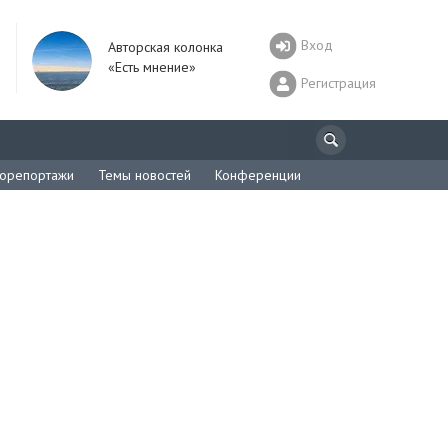
Вход
Авторская колонка
«Есть мнение»
Регистрация
орепортажи
Темы новостей
Конференции