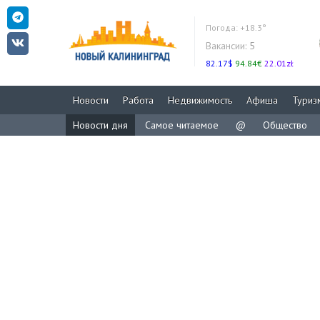
Погода:
+18.3°
Вакансии:
5
82.17$
94.84€
22.01zł
Новости
Работа
Недвижимость
Афиша
Туриз
Новости дня
Самое читаемое
@
Общество