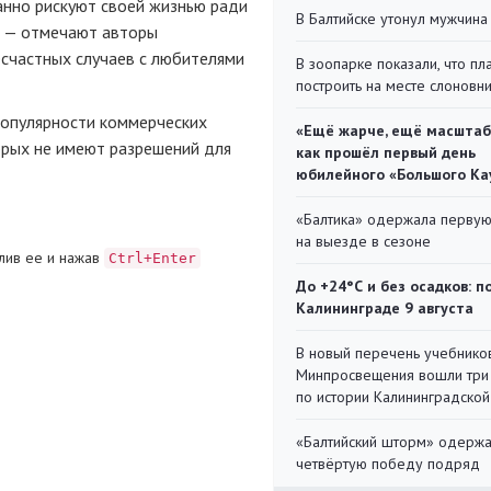
нно рискуют своей жизнью ради
В Балтийске утонул мужчина
, — отмечают авторы
есчастных случаев с любителями
В зоопарке показали, что пл
построить на месте слоновн
популярности коммерческих
«Ещё жарче, ещё масштаб
орых не имеют разрешений для
как прошёл первый день
юбилейного «Большого Ка
«Балтика» одержала перву
на выезде в сезоне
лив ее и нажав
Ctrl+Enter
До +24°С и без осадков: п
Калининграде 9 августа
В новый перечень учебнико
Минпросвещения вошли три
по истории Калининградской
«Балтийский шторм» одерж
четвёртую победу подряд