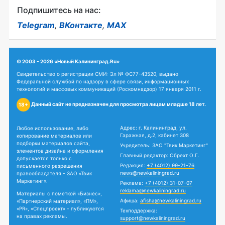
Подпишитесь на нас:
Telegram
,
ВКонтакте
,
MAX
© 2003 - 2026 «Новый Калининград.Ru»
Свидетельство о регистрации СМИ: Эл № ФС77-43520, выдано
Федеральной службой по надзору в сфере связи, информационных
технологий и массовых коммуникаций (Роскомнадзор) 17 января 2011 г.
Данный сайт не предназначен для просмотра лицам младше 18 лет.
18+
Адрес: г. Калининград, ул.
Любое использование, либо
Гаражная, д.2, кабинет 308
копирование материалов или
подборки материалов сайта,
Учредитель: ЗАО "Твик Маркетинг"
элементов дизайна и оформления
Главный редактор: Обрехт О.Г.
допускается только с
Редакция:
+7 (4012) 99-21-76
письменного разрешения
news@newkaliningrad.ru
правообладателя - ЗАО «Твик
Маркетинг».
Реклама:
+7 (4012) 31-07-07
reklama@newkaliningrad.ru
Материалы с пометкой «Бизнес»,
Афиша:
afisha@newkaliningrad.ru
«Партнерский материал», «ПМ»,
«PR», «Спецпроект» - публикуются
Техподдержка:
на правах рекламы.
support@newkaliningrad.ru