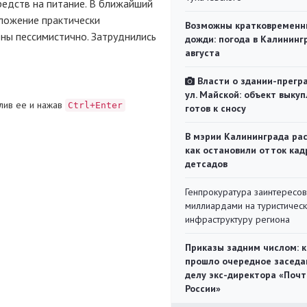
редств на питание. В ближайший
оложение практически
Возможны кратковременн
ены пессимистично. Затруднились
дожди: погода в Калининг
августа
Власти о здании-прегр
ул. Майской: объект выкуп
лив ее и нажав
Ctrl+Enter
готов к сносу
В мэрии Калининграда рас
как остановили отток кад
детсадов
Генпрокуратура заинтересов
миллиардами на туристичес
инфраструктуру региона
Приказы задним числом: к
прошло очередное заседа
делу экс-директора «Поч
России»