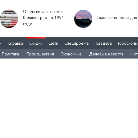
О чём писали газеты
Калининграда в 1991
Главные новости дня
году
м
Справка
Скидки
Дети
Спецпроекты
Свадьба
Гороскопы
Политика
Происшествия
Экономика
Деловые новости
Фот