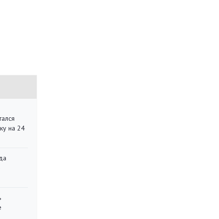
тался
ку на 24
да
»
ь
е