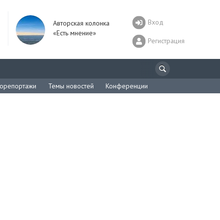
Вход
Авторская колонка
«Есть мнение»
Регистрация
орепортажи
Темы новостей
Конференции