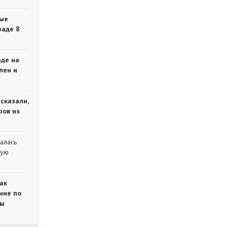
ые
раде 8
аде на
лен и
сказали,
ров из
алась
кую
ак
ние по
ты