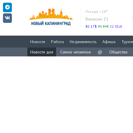
Погода:
+18°
Вакансии:
21
82.17$
94.84€
22.01zł
Новости
Работа
Недвижимость
Афиша
Туриз
Новости дня
Самое читаемое
@
Общество