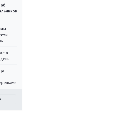
 об
чальников
емы
ести
вы
де в
 день
ца
еревьями