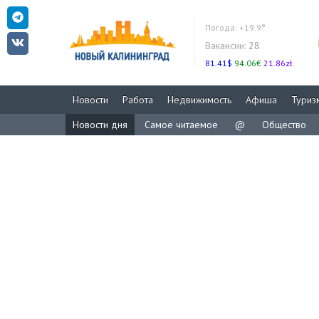
Погода:
+19.9°
Вакансии:
28
81.41$
94.06€
21.86zł
Новости
Работа
Недвижимость
Афиша
Туриз
Новости дня
Самое читаемое
@
Общество