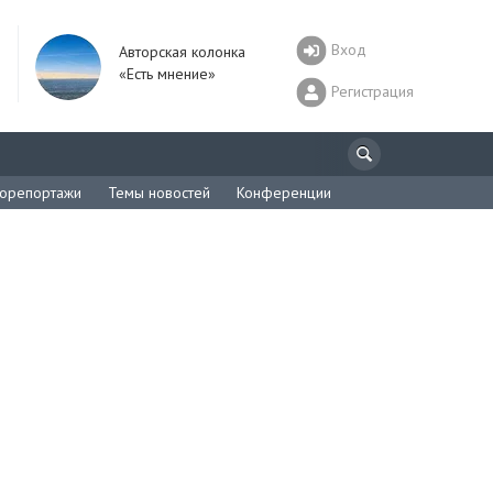
Вход
Авторская колонка
«Есть мнение»
Регистрация
орепортажи
Темы новостей
Конференции