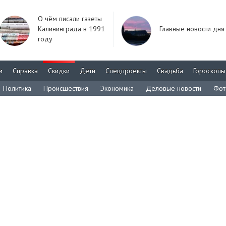
О чём писали газеты
Калининграда в 1991
Главные новости дня
году
м
Справка
Скидки
Дети
Спецпроекты
Свадьба
Гороскопы
Политика
Происшествия
Экономика
Деловые новости
Фот