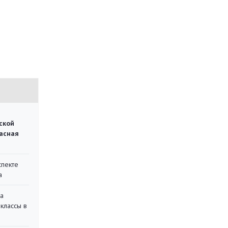
ской
асная
спекте
а
на
классы в