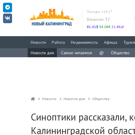
Погода:
+19.2°
Вакансии:
32
81.41$
94.06€
21.86zł
Новости
Работа
Недвижимость
Афиша
Туриз
Новости дня
Самое читаемое
@
Общество
Новости
Новости дня
Общество
Синоптики рассказали, к
Калининградской облас