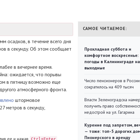
САМОЕ ЧИТАЕМОЕ:
мм осадков, в течение всего дня
ров в секунду. Об этом сообщает
Прохладная суббота и
комфортное воскресенье:
погоды в Калининграде на
лабее в вечернее время.
выходные
ойна: ожидается, что порывы
Число пенсионеров в России
том в пятницу возможно еще
сократилось на 409 тысяч
 другого атмосферного фронта.
явлено
штормовое
Власти Зеленоградска наме
получить право собственнос
27 метров в секунду,
недострой на ул. Гагарина
Курение под запретом, ве
— тоже: топ-5 дорогих до
Пионерского в аренду
лив ее и нажав
Ctrl+Enter