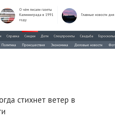
О чём писали газеты
Калининграда в 1991
Главные новости дня
году
м
Справка
Скидки
Дети
Спецпроекты
Свадьба
Гороскопы
Политика
Происшествия
Экономика
Деловые новости
Фот
огда стихнет ветер в
ти