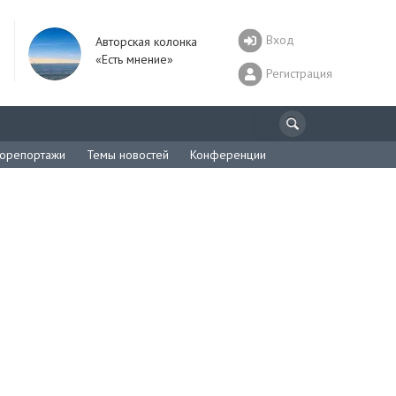
Вход
Авторская колонка
«Есть мнение»
Регистрация
орепортажи
Темы новостей
Конференции