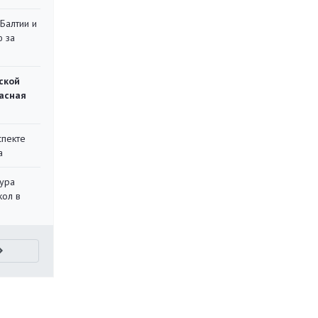
 Балтии и
ю за
ской
асная
спекте
а
тура
кол в