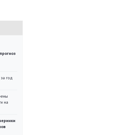
 прогноз
 за год
рены
ти на
черинки
мов