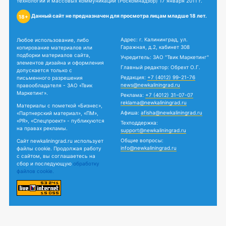
технологий и массовых коммуникаций (Роскомнадзор) 17 января 2011 г.
Данный сайт не предназначен для просмотра лицам младше 18 лет.
18+
Адрес: г. Калининград, ул.
Любое использование, либо
Гаражная, д.2, кабинет 308
копирование материалов или
подборки материалов сайта,
Учредитель: ЗАО "Твик Маркетинг"
элементов дизайна и оформления
Главный редактор: Обрехт О.Г.
допускается только с
Редакция:
+7 (4012) 99-21-76
письменного разрешения
news@newkaliningrad.ru
правообладателя - ЗАО «Твик
Маркетинг».
Реклама:
+7 (4012) 31-07-07
reklama@newkaliningrad.ru
Материалы с пометкой «Бизнес»,
Афиша:
afisha@newkaliningrad.ru
«Партнерский материал», «ПМ»,
«PR», «Спецпроект» - публикуются
Техподдержка:
на правах рекламы.
support@newkaliningrad.ru
Общие вопросы:
Сайт newkaliningrad.ru использует
info@newkaliningrad.ru
файлы cookie. Продолжая работу
с сайтом, вы соглашаетесь на
сбор и последующую
обработку
файлов cookie.