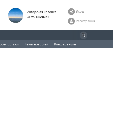
Вход
Авторская колонка
«Есть мнение»
Регистрация
орепортажи
Темы новостей
Конференции