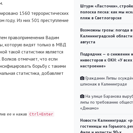
м.
Штурм «Ласточки», стройк
полоска песка: как мы иск
трировано 1560 террористических
пляж в Светлогорске
ом году. Из них 501 преступление
Возможны грозы: погода в
Калининградской области
блем правоприменения Вадим
августа
ны, которую видят только в МВД
ной такой статистики является
Подрядчик — о снижении 
 Волков отмечает, что если
инвесторов к ОКН: «У всех
нсифицировать борьбу с такими
настроение»
иальная статистика, добавляет
Гражданин Литвы осуждён
шпионаж в Калининграде
На улице Баранова выру
липы по требованию общест
«Динамо»
лив ее и нажав
Ctrl+Enter
Новости Калининграда: «р
гостиницы на Горького, ре
филе и нудисты 90-х