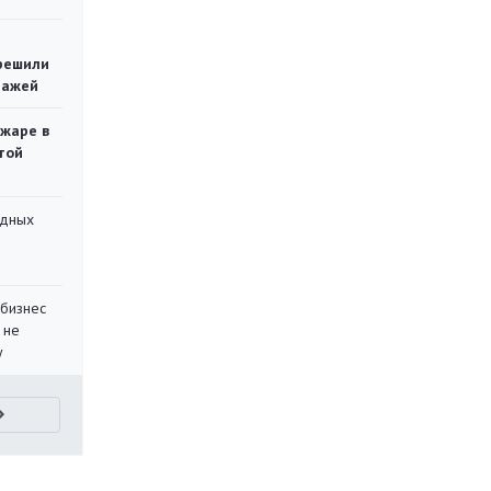
решили
тажей
ожаре в
той
адных
 бизнес
 не
у