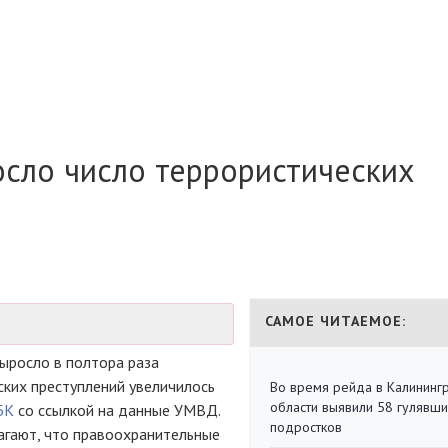
росло число террористических
САМОЕ ЧИТАЕМОЕ:
выросло в полтора раза
ских преступлений увеличилось
Во время рейда в Калининг
области выявили 58 гулявш
БК
со ссылкой на данные УМВД.
подростков
агают, что правоохранительные