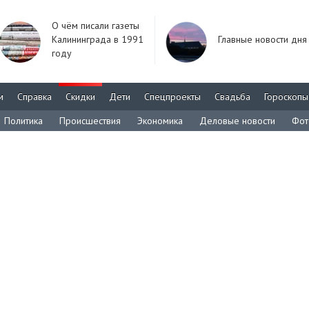
О чём писали газеты
Калининграда в 1991
Главные новости дня
году
м
Справка
Скидки
Дети
Спецпроекты
Свадьба
Гороскопы
Политика
Происшествия
Экономика
Деловые новости
Фот