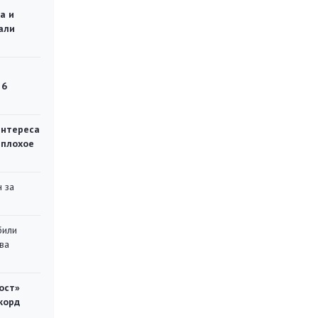
а и
али
 6
интереса
 плохое
 за
били
ва
ост»
корд