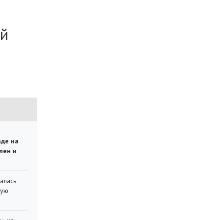
ой
аде на
лен и
алась
кую