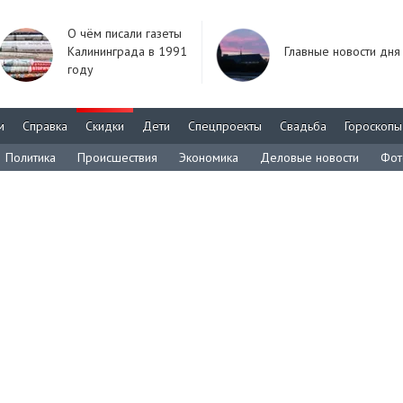
О чём писали газеты
Калининграда в 1991
Главные новости дня
году
м
Справка
Скидки
Дети
Спецпроекты
Свадьба
Гороскопы
Политика
Происшествия
Экономика
Деловые новости
Фот