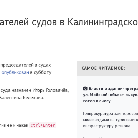
ателей судов в Калининградск
 председателей в судах
САМОЕ ЧИТАЕМОЕ:
з
опубликован
в субботу
Власти о здании-прегр
суда назначен Игорь Головачёв,
ул. Майской: объект выкуп
 Валентина Белехова.
готов к сносу
Генпрокуратура заинтересов
миллиардами на туристичес
лив ее и нажав
Ctrl+Enter
инфраструктуру региона