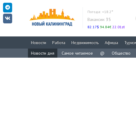
Погода:
+18.2°
Вакансии:
35
82.17$
94.84€
22.01zł
Новости
Работа
Недвижимость
Афиша
Туриз
Новости дня
Самое читаемое
@
Общество