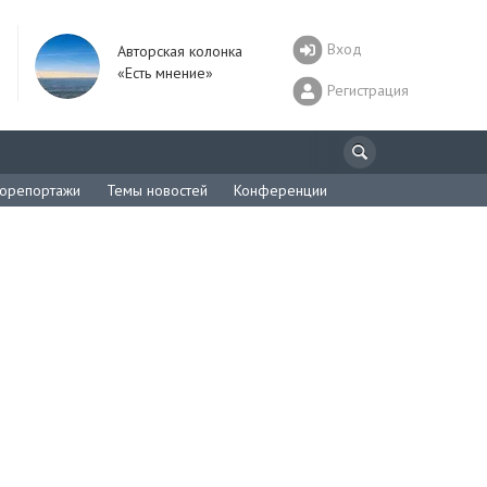
Вход
Авторская колонка
«Есть мнение»
Регистрация
орепортажи
Темы новостей
Конференции