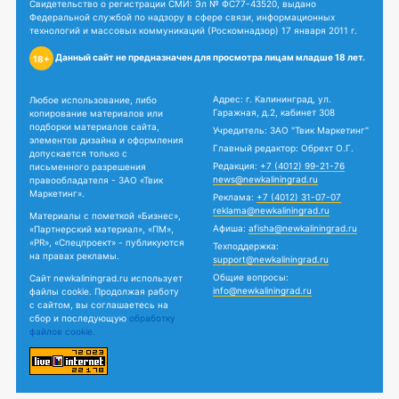
Свидетельство о регистрации СМИ: Эл № ФС77-43520, выдано
Федеральной службой по надзору в сфере связи, информационных
технологий и массовых коммуникаций (Роскомнадзор) 17 января 2011 г.
Данный сайт не предназначен для просмотра лицам младше 18 лет.
18+
Адрес: г. Калининград, ул.
Любое использование, либо
Гаражная, д.2, кабинет 308
копирование материалов или
подборки материалов сайта,
Учредитель: ЗАО "Твик Маркетинг"
элементов дизайна и оформления
Главный редактор: Обрехт О.Г.
допускается только с
Редакция:
+7 (4012) 99-21-76
письменного разрешения
news@newkaliningrad.ru
правообладателя - ЗАО «Твик
Маркетинг».
Реклама:
+7 (4012) 31-07-07
reklama@newkaliningrad.ru
Материалы с пометкой «Бизнес»,
Афиша:
afisha@newkaliningrad.ru
«Партнерский материал», «ПМ»,
«PR», «Спецпроект» - публикуются
Техподдержка:
на правах рекламы.
support@newkaliningrad.ru
Общие вопросы:
Сайт newkaliningrad.ru использует
info@newkaliningrad.ru
файлы cookie. Продолжая работу
с сайтом, вы соглашаетесь на
сбор и последующую
обработку
файлов cookie.