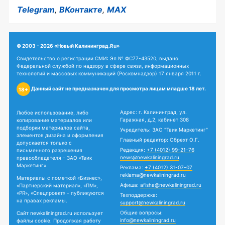
Telegram
,
ВКонтакте
,
MAX
© 2003 - 2026 «Новый Калининград.Ru»
Свидетельство о регистрации СМИ: Эл № ФС77-43520, выдано
Федеральной службой по надзору в сфере связи, информационных
технологий и массовых коммуникаций (Роскомнадзор) 17 января 2011 г.
Данный сайт не предназначен для просмотра лицам младше 18 лет.
18+
Адрес: г. Калининград, ул.
Любое использование, либо
Гаражная, д.2, кабинет 308
копирование материалов или
подборки материалов сайта,
Учредитель: ЗАО "Твик Маркетинг"
элементов дизайна и оформления
Главный редактор: Обрехт О.Г.
допускается только с
Редакция:
+7 (4012) 99-21-76
письменного разрешения
news@newkaliningrad.ru
правообладателя - ЗАО «Твик
Маркетинг».
Реклама:
+7 (4012) 31-07-07
reklama@newkaliningrad.ru
Материалы с пометкой «Бизнес»,
Афиша:
afisha@newkaliningrad.ru
«Партнерский материал», «ПМ»,
«PR», «Спецпроект» - публикуются
Техподдержка:
на правах рекламы.
support@newkaliningrad.ru
Общие вопросы:
Сайт newkaliningrad.ru использует
info@newkaliningrad.ru
файлы cookie. Продолжая работу