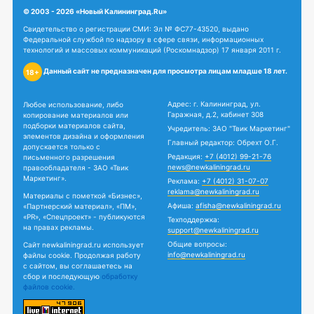
© 2003 - 2026 «Новый Калининград.Ru»
Свидетельство о регистрации СМИ: Эл № ФС77-43520, выдано
Федеральной службой по надзору в сфере связи, информационных
технологий и массовых коммуникаций (Роскомнадзор) 17 января 2011 г.
Данный сайт не предназначен для просмотра лицам младше 18 лет.
18+
Адрес: г. Калининград, ул.
Любое использование, либо
Гаражная, д.2, кабинет 308
копирование материалов или
подборки материалов сайта,
Учредитель: ЗАО "Твик Маркетинг"
элементов дизайна и оформления
Главный редактор: Обрехт О.Г.
допускается только с
Редакция:
+7 (4012) 99-21-76
письменного разрешения
news@newkaliningrad.ru
правообладателя - ЗАО «Твик
Маркетинг».
Реклама:
+7 (4012) 31-07-07
reklama@newkaliningrad.ru
Материалы с пометкой «Бизнес»,
Афиша:
afisha@newkaliningrad.ru
«Партнерский материал», «ПМ»,
«PR», «Спецпроект» - публикуются
Техподдержка:
на правах рекламы.
support@newkaliningrad.ru
Общие вопросы:
Сайт newkaliningrad.ru использует
info@newkaliningrad.ru
файлы cookie. Продолжая работу
с сайтом, вы соглашаетесь на
сбор и последующую
обработку
файлов cookie.