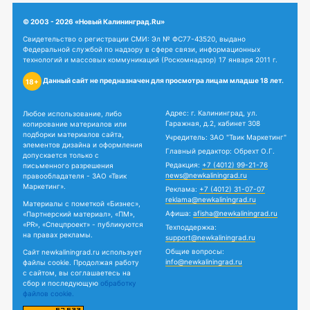
© 2003 - 2026 «Новый Калининград.Ru»
Свидетельство о регистрации СМИ: Эл № ФС77-43520, выдано
Федеральной службой по надзору в сфере связи, информационных
технологий и массовых коммуникаций (Роскомнадзор) 17 января 2011 г.
Данный сайт не предназначен для просмотра лицам младше 18 лет.
18+
Адрес: г. Калининград, ул.
Любое использование, либо
Гаражная, д.2, кабинет 308
копирование материалов или
подборки материалов сайта,
Учредитель: ЗАО "Твик Маркетинг"
элементов дизайна и оформления
Главный редактор: Обрехт О.Г.
допускается только с
Редакция:
+7 (4012) 99-21-76
письменного разрешения
news@newkaliningrad.ru
правообладателя - ЗАО «Твик
Маркетинг».
Реклама:
+7 (4012) 31-07-07
reklama@newkaliningrad.ru
Материалы с пометкой «Бизнес»,
Афиша:
afisha@newkaliningrad.ru
«Партнерский материал», «ПМ»,
«PR», «Спецпроект» - публикуются
Техподдержка:
на правах рекламы.
support@newkaliningrad.ru
Общие вопросы:
Сайт newkaliningrad.ru использует
info@newkaliningrad.ru
файлы cookie. Продолжая работу
с сайтом, вы соглашаетесь на
сбор и последующую
обработку
файлов cookie.