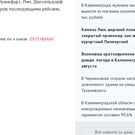
, Франкфурт, Рим, Дюссельдорф
В Калининграде мужчина пы
жиров последующими рейсами,
вынести из магазина космети
тыс. рублей
Камень Лжи, широкий пля
закрытый променад: как 
лив ее и нажав
Ctrl+Enter
курортный Пионерский
Возможны кратковременн
дожди: погода в Калининг
августа
В Черняховске сгорела част
довоенного здания на улиц
Тухачевского
В Калининградской области 
новорожденных неонаталь
скринингом составил 99,6%
Все новости за день