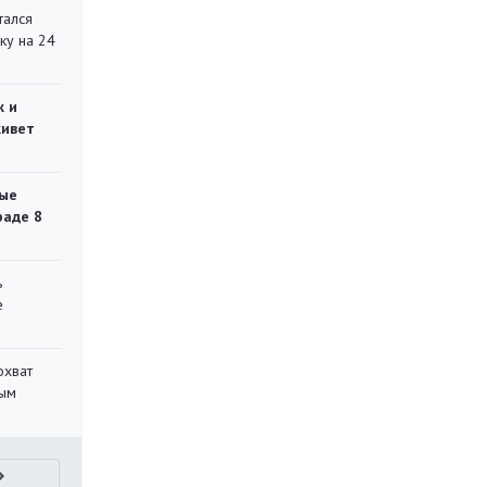
тался
ку на 24
ж и
живет
ые
раде 8
ь
е
охват
ным