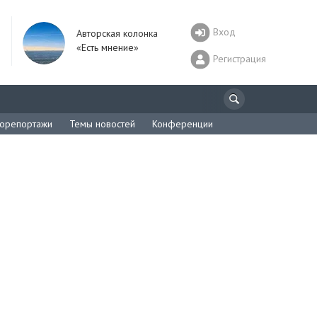
Вход
Авторская колонка
«Есть мнение»
Регистрация
орепортажи
Темы новостей
Конференции