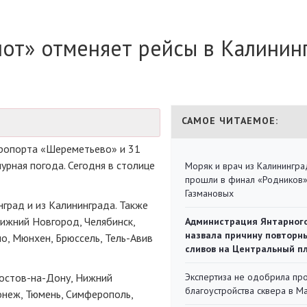
от» отменяет рейсы в Калинин
САМОЕ ЧИТАЕМОЕ:
эропорта «Шереметьево» и 31
урная погода. Сегодня в столице
Моряк и врач из Калинингра
прошли в финал «Родников
Газмановых
град и из Калининграда. Также
Нижний Новгород, Челябинск,
Администрация Янтарног
назвала причину повторн
о, Мюнхен, Брюссель,
Тель-Авив
сливов на Центральный п
остов-на-Дону
, Нижний
Экспертиза не одобрила пр
благоустройства сквера в 
онеж, Тюмень, Симферополь,