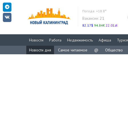
Погода:
+18.8°
Вакансии:
21
82.17$
94.84€
22.01zł
Новости
Работа
Недвижимость
Афиша
Туриз
Новости дня
Самое читаемое
@
Общество