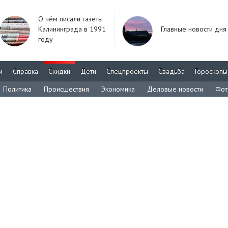
О чём писали газеты
Калининграда в 1991
Главные новости дня
году
м
Справка
Скидки
Дети
Спецпроекты
Свадьба
Гороскопы
Политика
Происшествия
Экономика
Деловые новости
Фот