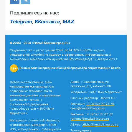
Подпишитесь на нас:
Telegram
,
ВКонтакте
,
MAX
© 2003 - 2026 «Новый Калининград.Ru»
Свидетельство о регистрации СМИ: Эл № ФС77-43520, выдано
Федеральной службой по надзору в сфере связи, информационных
технологий и массовых коммуникаций (Роскомнадзор) 17 января 2011 г.
Данный сайт не предназначен для просмотра лицам младше 18 лет.
18+
Адрес: г. Калининград, ул.
Любое использование, либо
Гаражная, д.2, кабинет 308
копирование материалов или
подборки материалов сайта,
Учредитель: ЗАО "Твик Маркетинг"
элементов дизайна и оформления
Главный редактор: Обрехт О.Г.
допускается только с
Редакция:
+7 (4012) 99-21-76
письменного разрешения
news@newkaliningrad.ru
правообладателя - ЗАО «Твик
Маркетинг».
Реклама:
+7 (4012) 31-07-07
reklama@newkaliningrad.ru
Материалы с пометкой «Бизнес»,
Афиша:
afisha@newkaliningrad.ru
«Партнерский материал», «ПМ»,
«PR», «Спецпроект» - публикуются
Техподдержка: