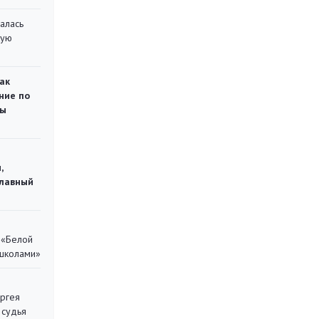
алась
кую
ак
ние по
ты
,
главный
 «Белой
 школами»
ергея
 судья