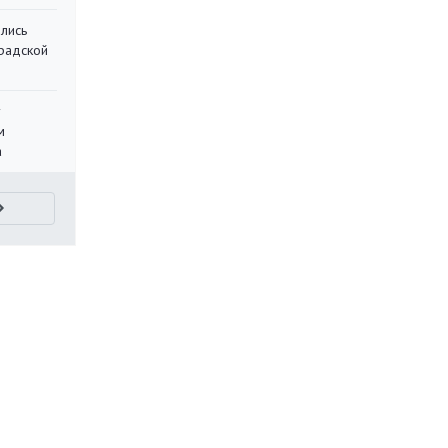
лись
градской
у
м
а