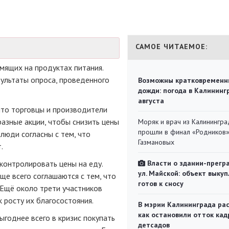
САМОЕ ЧИТАЕМОЕ:
мящих на продуктах питания.
ультаты опроса, проведенного
Возможны кратковременн
дожди: погода в Калининг
августа
что торговцы и производители
азные акции, чтобы снизить цены
Моряк и врач из Калинингра
прошли в финал «Родников
люди согласны с тем, что
Газмановых
.
контролировать цены на еду.
Власти о здании-прегр
ул. Майской: объект выкуп
ще всего соглашаются с тем, что
готов к сносу
 Ещё около трети участников
 росту их благосостояния.
В мэрии Калининграда рас
как остановили отток кад
ыгоднее всего в кризис покупать
детсадов