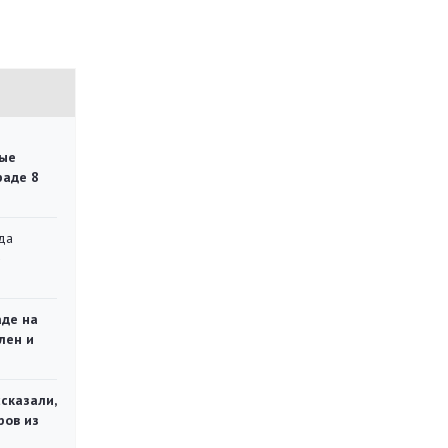
ые
раде 8
да
»
аде на
лен и
сказали,
ров из