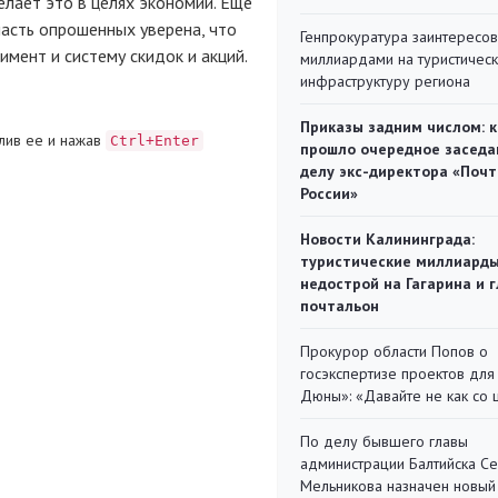
елает это в целях экономии. Еще
асть опрошенных уверена, что
Генпрокуратура заинтересов
мент и систему скидок и акций.
миллиардами на туристичес
инфраструктуру региона
Приказы задним числом: к
лив ее и нажав
Ctrl+Enter
прошло очередное заседа
делу экс-директора «Поч
России»
Новости Калининграда:
туристические миллиарды
недострой на Гагарина и 
почтальон
Прокурор области Попов о
госэкспертизе проектов для
Дюны»: «Давайте не как со
По делу бывшего главы
администрации Балтийска С
Мельникова назначен новый