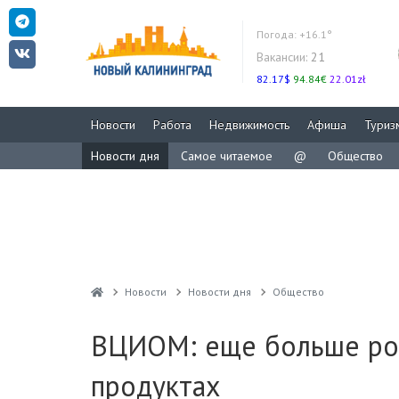
Погода:
+16.1°
Вакансии:
21
82.17$
94.84€
22.01zł
Новости
Работа
Недвижимость
Афиша
Туриз
Новости дня
Самое читаемое
@
Общество
Новости
Новости дня
Общество
ВЦИОМ: еще больше рос
продуктах