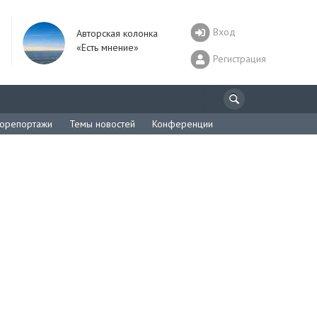
Вход
Авторская колонка
«Есть мнение»
Регистрация
орепортажи
Темы новостей
Конференции